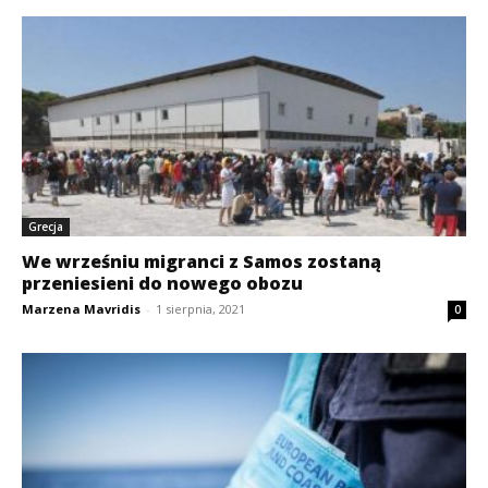
Grecja
We wrześniu migranci z Samos zostaną
przeniesieni do nowego obozu
Marzena Mavridis
-
1 sierpnia, 2021
0