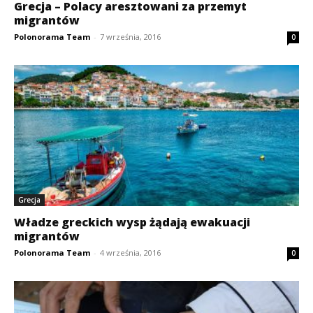
Grecja – Polacy aresztowani za przemyt
migrantów
Polonorama Team
-
7 września, 2016
0
Grecja
Władze greckich wysp żądają ewakuacji
migrantów
Polonorama Team
-
4 września, 2016
0