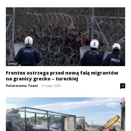
Grecja
Frontex ostrzega przed nową falą migrantów
na granicy grecko – tureckiej
Polonorama Team
-
9 maja, 2020
0