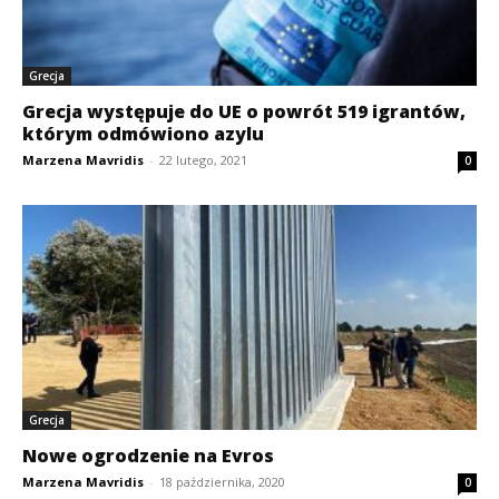
Grecja
Grecja występuje do UE o powrót 519 igrantów,
którym odmówiono azylu
Marzena Mavridis
-
22 lutego, 2021
0
Grecja
Nowe ogrodzenie na Evros
Marzena Mavridis
-
18 października, 2020
0