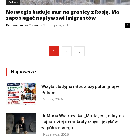
Polska
Norwegia buduje mur na granicy z Rosją. Ma
zapobiegać napływowi imigrantów
Polonorama Team
-
26 sierpnia, 2016
0
1
2
Najnowsze
Wizyta studyjna młodzieży polonijnej w
Polsce
15 lipca, 2026
Dr Maria Wiatrowska: „Moda jest jednym z
najbardziej demokratycznych języków
współczesnego...
19 czerwca, 2026