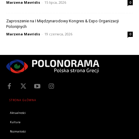
Marzena Mavridis
-
15 lipca, 2026
0
Zaproszenie na I Międzynarodowy Kongres & Expo Organizacji
Polonijnych
Marzena Mavridis
-
19 czerwca, 2026
0
STRONA GŁÓWNA
Aktualności
Kultura
Rozmaitości