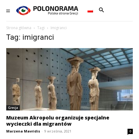
Strona główna
Tagi
Imigranci
Tag: imigranci
Grecja
Muzeum Akropolu organizuje specjalne
wycieczki dla migrantów
Marzena Mavridis
-
9 września, 2021
0