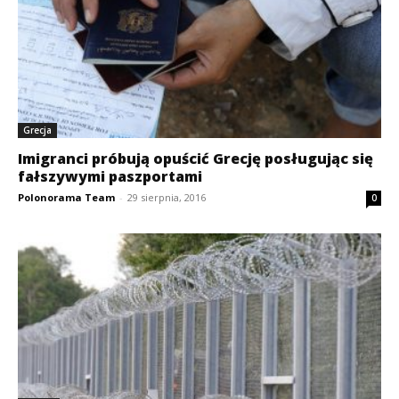
Grecja
Imigranci próbują opuścić Grecję posługując się
fałszywymi paszportami
Polonorama Team
-
29 sierpnia, 2016
0