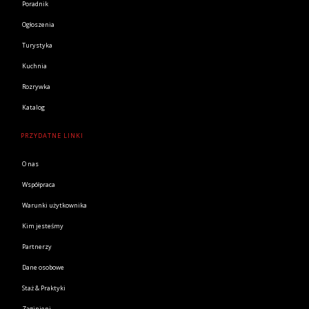
Poradnik
Ogłoszenia
Turystyka
Kuchnia
Rozrywka
Katalog
PRZYDATNE LINKI
O nas
Współpraca
Warunki użytkownika
Kim jesteśmy
Partnerzy
Dane osobowe
Staż & Praktyki
Zaginieni