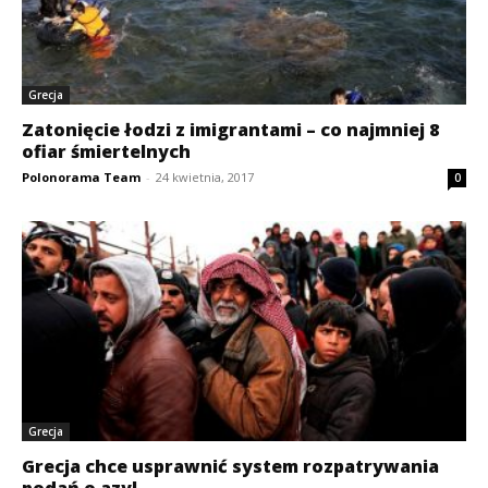
Grecja
Zatonięcie łodzi z imigrantami – co najmniej 8
ofiar śmiertelnych
Polonorama Team
-
24 kwietnia, 2017
0
Grecja
Grecja chce usprawnić system rozpatrywania
podań o azyl