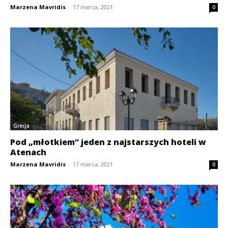
Marzena Mavridis
-
17 marca, 2021
0
Grecja
Pod „młotkiem” jeden z najstarszych hoteli w
Atenach
Marzena Mavridis
-
17 marca, 2021
0