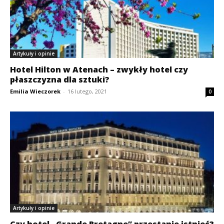
Artykuły i opinie
Hotel Hilton w Atenach – zwykły hotel czy
płaszczyzna dla sztuki?
Emilia Wieczorek
-
16 lutego, 2021
0
Artykuły i opinie
Czy hotel „Grande Bretagne” przestanie istnieć?