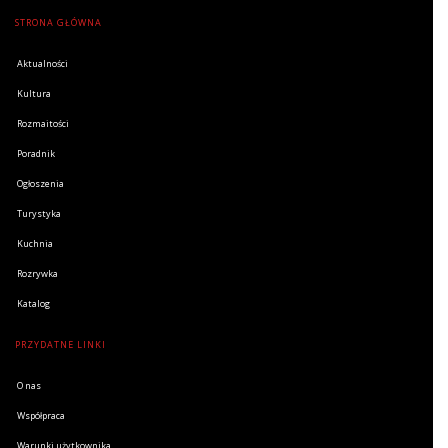
STRONA GŁÓWNA
Aktualności
Kultura
Rozmaitości
Poradnik
Ogłoszenia
Turystyka
Kuchnia
Rozrywka
Katalog
PRZYDATNE LINKI
O nas
Współpraca
Warunki użytkownika