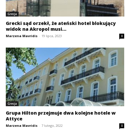
Grecja
Grecki sąd orzekł, że ateński hotel blokujący
widok na Akropol musi...
Marzena Mavridis
-
19 lipca, 2023
0
Grecja
Grupa Hilton przejmuje dwa kolejne hotele w
Attyce
Marzena Mavridis
-
7 lutego, 2022
0