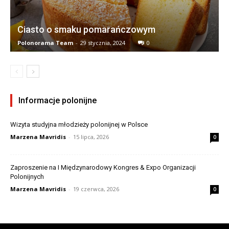
Ciasto o smaku pomarańczowym
Polonorama Team
-
29 stycznia, 2024
0
Informacje polonijne
Wizyta studyjna młodzieży polonijnej w Polsce
Marzena Mavridis
-
15 lipca, 2026
0
Zaproszenie na I Międzynarodowy Kongres & Expo Organizacji
Polonijnych
Marzena Mavridis
-
19 czerwca, 2026
0