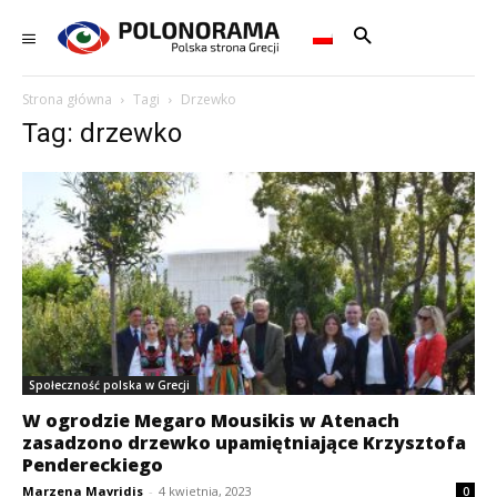
Strona główna
Tagi
Drzewko
Tag: drzewko
Społeczność polska w Grecji
W ogrodzie Megaro Mousikis w Atenach
zasadzono drzewko upamiętniające Krzysztofa
Pendereckiego
Marzena Mavridis
-
4 kwietnia, 2023
0