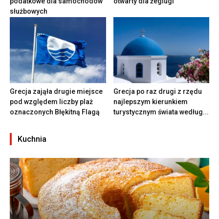
podatkowe dla samochodów
otwarty dla żeglugi
służbowych
Grecja zająła drugie miejsce
Grecja po raz drugi z rzędu
pod względem liczby plaż
najlepszym kierunkiem
oznaczonych Błękitną Flagą
turystycznym świata według...
Kuchnia