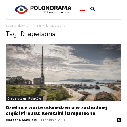
Strona główna
Tagi
Drapetsona
Tag: Drapetsona
Grecja oczami Polaków
Dzielnice warte odwiedzenia w zachodniej
części Pireusu: Keratsini i Drapetsona
Marzena Mavridis
-
14 grudnia, 2023
0