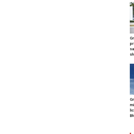
Gr
pr
s
s
Gr
m
li
Bł