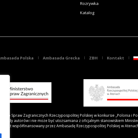
Rozrywka
Katalog
mbasada Polska
Ambasada Grecka
ZBH
Kontakt
rstwo Spraw Zagranicznych Rzeczypospolitej Polskiej w konkursie „Polonia i Po
 poglądy autorów i nie może być utożsamiana z oficjalnym stanowiskiem Minist
Projekt współfinansowany przez Ambasadę Rzeczypospolitej Polskiej w Atenac