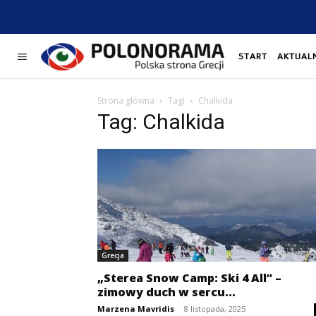
START
AKTUAL
Strona główna
Tagi
Chalkida
Tag: Chalkida
Grecja
„Sterea Snow Camp: Ski 4 All” –
zimowy duch w sercu...
Marzena Mavridis
-
8 listopada, 2025