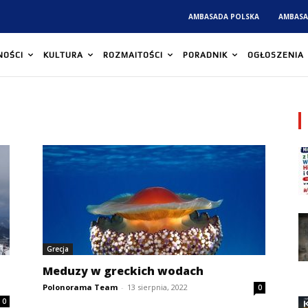
AMBASADA POLSKA
AMBASA
NOŚCI
KULTURA
ROZMAITOŚCI
PORADNIK
OGŁOSZENIA
Grecja
Meduzy w greckich wodach
Polonorama Team
-
13 sierpnia, 2022
0
0