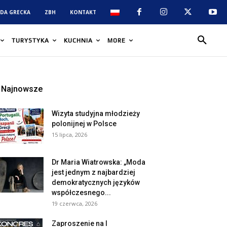
DA GRECKA
ZBH
KONTAKT
TURYSTYKA
KUCHNIA
MORE
Najnowsze
Wizyta studyjna młodzieży
polonijnej w Polsce
15 lipca, 2026
Dr Maria Wiatrowska: „Moda
jest jednym z najbardziej
demokratycznych języków
współczesnego...
19 czerwca, 2026
Zaproszenie na I