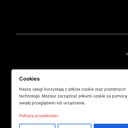
A
Cookies
Nasze usługi korzystają z plików cookie oraz podobnych
technologii. Możesz zarządzać plikami cookie za pomocą
swojej przeglądarki lub urządzenia.
Projekt finansowany przez Ministe
Publikacja wyraża jedynie
Polityka prywatności
©2024 Wszelkie prawa zastrzeżone |
Polityka prywatności