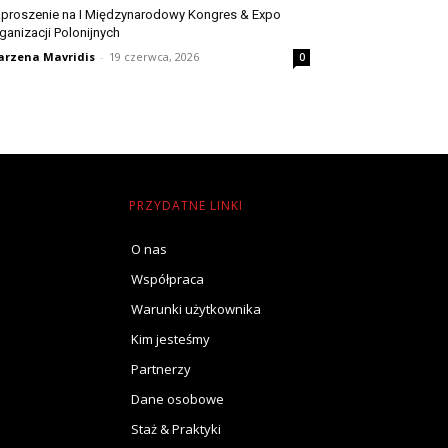
proszenie na I Międzynarodowy Kongres & Expo
ganizacji Polonijnych
rzena Mavridis
-
19 czerwca, 2026
0
PRZYDATNE LINKI
O nas
Współpraca
Warunki użytkownika
Kim jesteśmy
Partnerzy
Dane osobowe
Staż & Praktyki