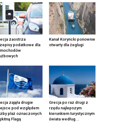
ecja zaostrza
Kanał Koryncki ponownie
zepisy podatkowe dla
otwarty dla żeglugi
amochodów
łużbowych
ecja zająła drugie
Grecja po raz drugi z
iejsce pod względem
rzędu najlepszym
czby plaż oznaczonych
kierunkiem turystycznym
ękitną Flagą
świata według...