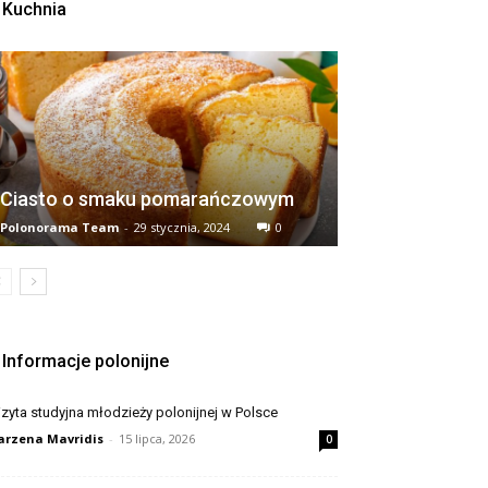
Kuchnia
Ciasto o smaku pomarańczowym
Polonorama Team
-
29 stycznia, 2024
0
Informacje polonijne
zyta studyjna młodzieży polonijnej w Polsce
rzena Mavridis
-
15 lipca, 2026
0