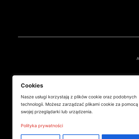
A
Cookies
Nasze usługi korzystają z plików cookie oraz podobnych
technologii. Możesz zarządzać plikami cookie za pomocą
swojej przeglądarki lub urządzenia.
Projekt finansowany przez Ministe
Publikacja wyraża jedynie
Polityka prywatności
©2024 Wszelkie prawa zastrzeżone |
Polityka prywatności