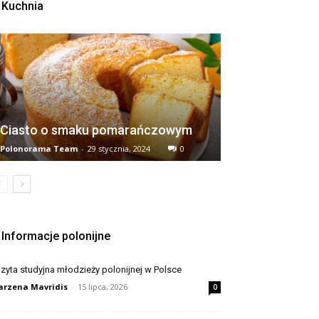
Kuchnia
Ciasto o smaku pomarańczowym
Polonorama Team
-
29 stycznia, 2024
0
Informacje polonijne
zyta studyjna młodzieży polonijnej w Polsce
rzena Mavridis
-
15 lipca, 2026
0