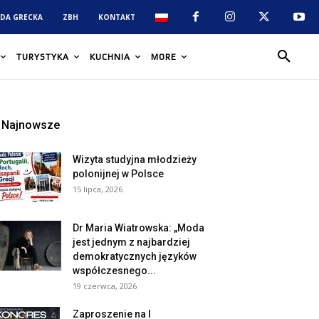
DA GRECKA
ZBH
KONTAKT
TURYSTYKA
KUCHNIA
MORE
Najnowsze
Wizyta studyjna młodzieży
polonijnej w Polsce
15 lipca, 2026
Dr Maria Wiatrowska: „Moda
jest jednym z najbardziej
demokratycznych języków
współczesnego...
19 czerwca, 2026
Zaproszenie na I