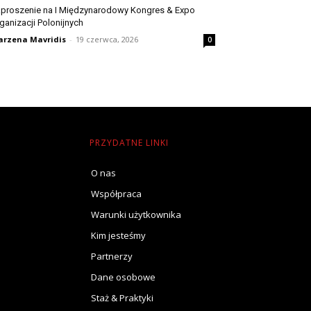
proszenie na I Międzynarodowy Kongres & Expo
ganizacji Polonijnych
rzena Mavridis
-
19 czerwca, 2026
0
PRZYDATNE LINKI
O nas
Współpraca
Warunki użytkownika
Kim jesteśmy
Partnerzy
Dane osobowe
Staż & Praktyki