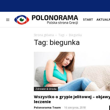
START
AKTUAL
Strona główna
Tagi
Biegunka
Tag: biegunka
Zdrowie & Uroda
Wszystko o grypie jelitowej – objawy
leczenie
Polonorama Team
-
16 sierpnia, 2018