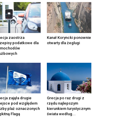
ecja zaostrza
Kanał Koryncki ponownie
zepisy podatkowe dla
otwarty dla żeglugi
amochodów
łużbowych
ecja zająła drugie
Grecja po raz drugi z
iejsce pod względem
rzędu najlepszym
czby plaż oznaczonych
kierunkiem turystycznym
ękitną Flagą
świata według...