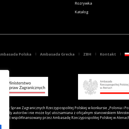
Rozrywka
Katalog
mbasada Polska
Ambasada Grecka
ZBH
Kontakt
rstwo Spraw Zagranicznych Rzeczypospolitej Polskiej w konkursie „Polonia i Po
 poglądy autorów i nie może być utożsamiana z oficjalnym stanowiskiem Minist
Projekt współfinansowany przez Ambasadę Rzeczypospolitej Polskiej w Atenac