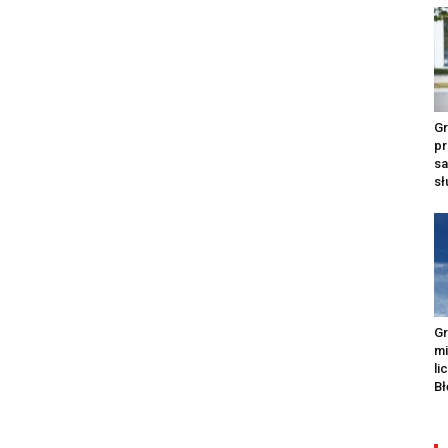
Gr
pr
s
s
Gr
m
li
Bł