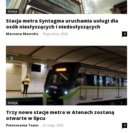
Grecja
Stacja metra Syntagma uruchamia usługi dla
osób niesłyszących i niedosłyszących
Marzena Mavridis
-
18 grudnia, 2020
0
Grecja
Trzy nowe stacje metra w Atenach zostaną
otwarte w lipcu
Polonorama Team
-
22 maja, 2020
0