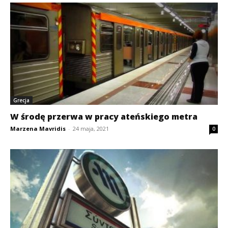
Grecja
W środę przerwa w pracy ateńskiego metra
Marzena Mavridis
-
24 maja, 2021
0