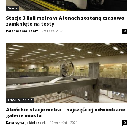
Grecja
Stacje 3 linii metra w Atenach zostaną czasowo
zamknięte na testy
Polonorama Team
-
29 lipca, 2022
0
Artykuły i opinie
Ateńskie stacje metra – najczęściej odwiedzane
galerie miasta
Katarzyna Jakielaszek
-
12 września, 2021
0