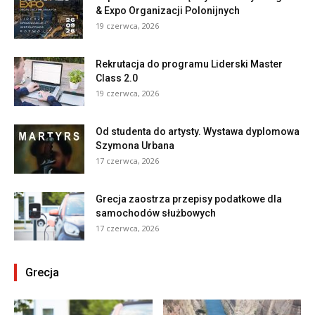
& Expo Organizacji Polonijnych
19 czerwca, 2026
Rekrutacja do programu Liderski Master
Class 2.0
19 czerwca, 2026
Od studenta do artysty. Wystawa dyplomowa
Szymona Urbana
17 czerwca, 2026
Grecja zaostrza przepisy podatkowe dla
samochodów służbowych
17 czerwca, 2026
Grecja