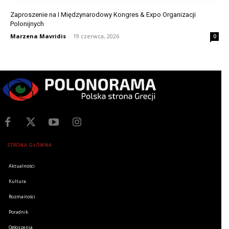
Zaproszenie na I Międzynarodowy Kongres & Expo Organizacji
Polonijnych
Marzena Mavridis
-
19 czerwca, 2026
0
STRONA GŁÓWNA
Aktualności
Kultura
Rozmaitości
Poradnik
Ogłoszenia