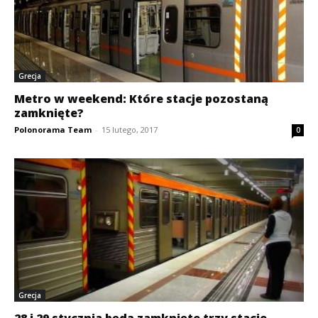
Grecja
Metro w weekend: Które stacje pozostaną
zamknięte?
Polonorama Team
-
15 lutego, 2017
0
Grecja
28 i 29 stycznia będą zamknięte trzy stacje