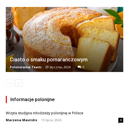
Ciasto o smaku pomarańczowym
Polonorama Team
-
29 stycznia, 2024
0
Informacje polonijne
Wizyta studyjna młodzieży polonijnej w Polsce
Marzena Mavridis
-
15 lipca, 2026
0