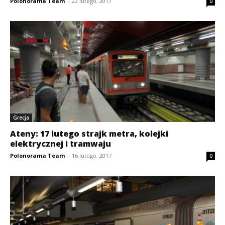
Polonorama Team
-
22 lutego, 2017
0
Grecja
Ateny: 17 lutego strajk metra, kolejki
elektrycznej i tramwaju
Polonorama Team
-
16 lutego, 2017
0