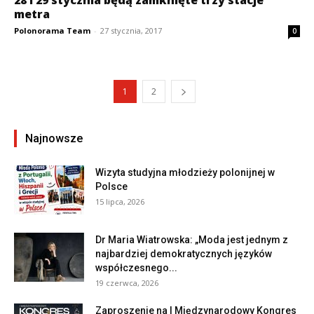
metra
Polonorama Team
-
27 stycznia, 2017
0
1
2
Najnowsze
Wizyta studyjna młodzieży polonijnej w
Polsce
15 lipca, 2026
Dr Maria Wiatrowska: „Moda jest jednym z
najbardziej demokratycznych języków
współczesnego...
19 czerwca, 2026
Zaproszenie na I Międzynarodowy Kongres