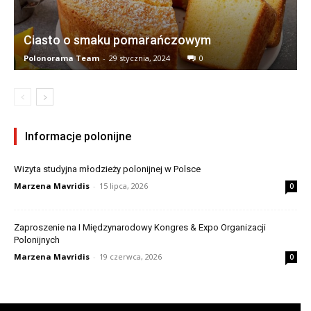
Ciasto o smaku pomarańczowym
Polonorama Team
-
29 stycznia, 2024
0
Informacje polonijne
Wizyta studyjna młodzieży polonijnej w Polsce
Marzena Mavridis
-
15 lipca, 2026
0
Zaproszenie na I Międzynarodowy Kongres & Expo Organizacji
Polonijnych
Marzena Mavridis
-
19 czerwca, 2026
0