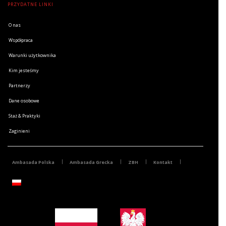
PRZYDATNE LINKI
O nas
Współpraca
Warunki użytkownika
Kim jesteśmy
Partnerzy
Dane osobowe
Staż & Praktyki
Zaginieni
Ambasada Polska
Ambasada Grecka
ZBH
Kontakt