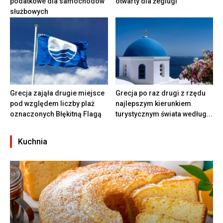
podatkowe dla samochodów
otwarty dla żeglugi
służbowych
Grecja zająła drugie miejsce
Grecja po raz drugi z rzędu
pod względem liczby plaż
najlepszym kierunkiem
oznaczonych Błękitną Flagą
turystycznym świata według...
Kuchnia