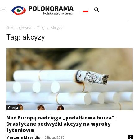
Strona główna
Tagi
Akcyzy
Tag: akcyzy
Grecja
Nad Europą nadciąga „podatkowa burza”.
Drastyczne podwyżki akcyzy na wyroby
tytoniowe
Marzena Mavridis
-
6 lipca, 2025
0