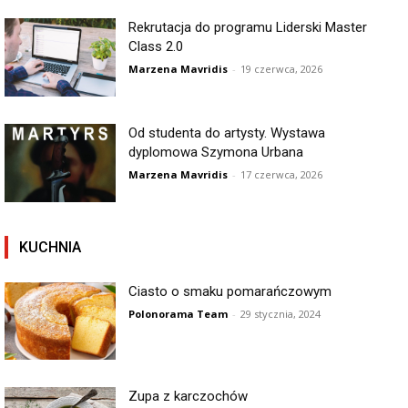
Rekrutacja do programu Liderski Master
Class 2.0
Marzena Mavridis
-
19 czerwca, 2026
Od studenta do artysty. Wystawa
dyplomowa Szymona Urbana
Marzena Mavridis
-
17 czerwca, 2026
KUCHNIA
Ciasto o smaku pomarańczowym
Polonorama Team
-
29 stycznia, 2024
Zupa z karczochów