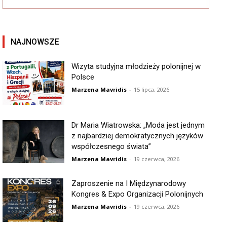
NAJNOWSZE
Wizyta studyjna młodzieży polonijnej w
Polsce
Marzena Mavridis
-
15 lipca, 2026
Dr Maria Wiatrowska: „Moda jest jednym
z najbardziej demokratycznych języków
współczesnego świata”
Marzena Mavridis
-
19 czerwca, 2026
Zaproszenie na I Międzynarodowy
Kongres & Expo Organizacji Polonijnych
Marzena Mavridis
-
19 czerwca, 2026