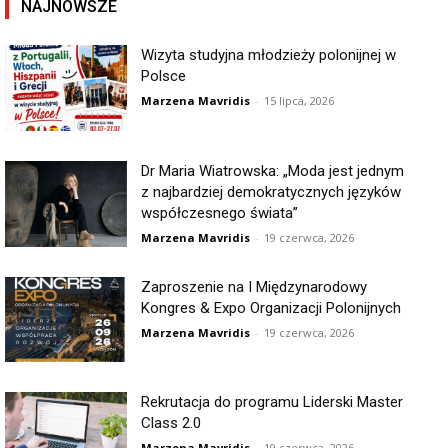
NAJNOWSZE
Wizyta studyjna młodzieży polonijnej w
Polsce
Marzena Mavridis
-
15 lipca, 2026
Dr Maria Wiatrowska: „Moda jest jednym
z najbardziej demokratycznych języków
współczesnego świata”
Marzena Mavridis
-
19 czerwca, 2026
Zaproszenie na I Międzynarodowy
Kongres & Expo Organizacji Polonijnych
Marzena Mavridis
-
19 czerwca, 2026
Rekrutacja do programu Liderski Master
Class 2.0
Marzena Mavridis
-
19 czerwca, 2026