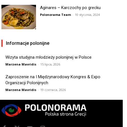
Aginares – Karczochy po grecku
Polonorama Team
-
10 stycznia, 2024
Informacje polonijne
Wizyta studyjna młodzieży polonijnej w Polsce
Marzena Mavridis
-
15 lipca, 2026
Zaproszenie na I Międzynarodowy Kongres & Expo
Organizacji Polonijnych
Marzena Mavridis
-
19 czerwca, 2026