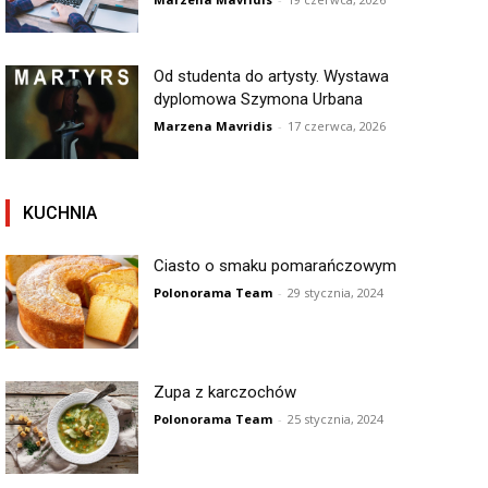
Od studenta do artysty. Wystawa
dyplomowa Szymona Urbana
Marzena Mavridis
-
17 czerwca, 2026
KUCHNIA
Ciasto o smaku pomarańczowym
Polonorama Team
-
29 stycznia, 2024
Zupa z karczochów
Polonorama Team
-
25 stycznia, 2024