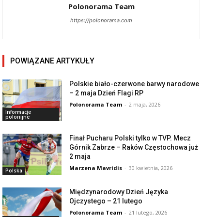
Polonorama Team
https://polonorama.com
POWIĄZANE ARTYKUŁY
Polskie biało-czerwone barwy narodowe
– 2 maja Dzień Flagi RP
Polonorama Team
-
2 maja, 2026
Informacje
polonijne
Finał Pucharu Polski tylko w TVP. Mecz
Górnik Zabrze – Raków Częstochowa już
2 maja
Marzena Mavridis
-
30 kwietnia, 2026
Polska
Międzynarodowy Dzień Języka
Ojczystego – 21 lutego
Polonorama Team
-
21 lutego, 2026