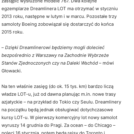
zastąpić wysłużone modele 767. Dwa kolejne
egzemplarze Dreamlinera LOT ma otrzymać w styczniu
2013 roku, następne w lutym i w marcu. Pozostałe trzy
samoloty Boeing zobowiązał się dostarczyć do końca
2015 roku.
–
Dzięki Dreamlinerowi będziemy mogli dolecieć
bezpośrednio z Warszawy na Zachodnie Wybrzeże
Stanów Zjednoczonych czy na Daleki Wschód
– mówi
Głowacki.
Na ten właśnie zasięg (do ok. 15 tys. km) bardzo liczą
władze LOT-u, już od dawna planując m.in. nowe trasy
azjatyckie – na przykład do Tokio czy Seulu. Dreamlinery
na początku będą jednak obsługiwać dotychczasowe
kursy LOT-u. W pierwszy komercyjny lot nowy samolot
wyruszy 14 grudnia do Pragi. Za ocean – do Chicago –
poleci 16 stycznia, potem będą rejsy do Toronto i