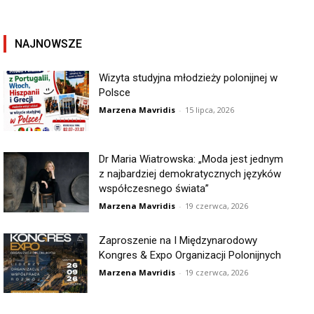
NAJNOWSZE
Wizyta studyjna młodzieży polonijnej w
Polsce
Marzena Mavridis
-
15 lipca, 2026
Dr Maria Wiatrowska: „Moda jest jednym
z najbardziej demokratycznych języków
współczesnego świata”
Marzena Mavridis
-
19 czerwca, 2026
Zaproszenie na I Międzynarodowy
Kongres & Expo Organizacji Polonijnych
Marzena Mavridis
-
19 czerwca, 2026