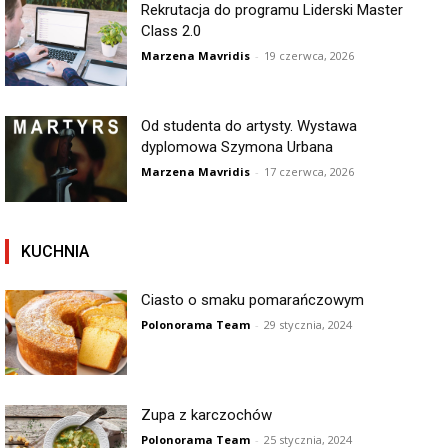
Rekrutacja do programu Liderski Master
Class 2.0
Marzena Mavridis
-
19 czerwca, 2026
Od studenta do artysty. Wystawa
dyplomowa Szymona Urbana
Marzena Mavridis
-
17 czerwca, 2026
KUCHNIA
Ciasto o smaku pomarańczowym
Polonorama Team
-
29 stycznia, 2024
Zupa z karczochów
Polonorama Team
-
25 stycznia, 2024