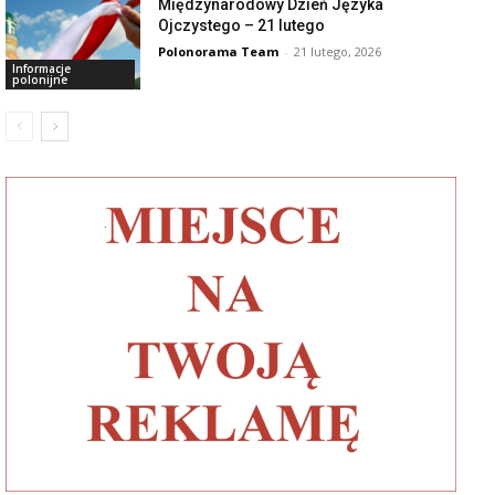
Międzynarodowy Dzień Języka
Ojczystego – 21 lutego
Polonorama Team
-
21 lutego, 2026
Informacje
polonijne