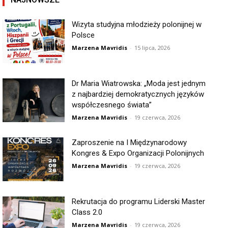
Wizyta studyjna młodzieży polonijnej w
Polsce
Marzena Mavridis
-
15 lipca, 2026
Dr Maria Wiatrowska: „Moda jest jednym
z najbardziej demokratycznych języków
współczesnego świata”
Marzena Mavridis
-
19 czerwca, 2026
Zaproszenie na I Międzynarodowy
Kongres & Expo Organizacji Polonijnych
Marzena Mavridis
-
19 czerwca, 2026
Rekrutacja do programu Liderski Master
Class 2.0
Marzena Mavridis
-
19 czerwca, 2026