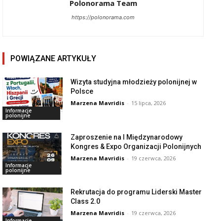
Polonorama Team
https://polonorama.com
POWIĄZANE ARTYKUŁY
Wizyta studyjna młodzieży polonijnej w
Polsce
Marzena Mavridis
-
15 lipca, 2026
Informacje
polonijne
Zaproszenie na I Międzynarodowy
Kongres & Expo Organizacji Polonijnych
Marzena Mavridis
-
19 czerwca, 2026
Informacje
polonijne
Rekrutacja do programu Liderski Master
Class 2.0
Marzena Mavridis
-
19 czerwca, 2026
Informacje