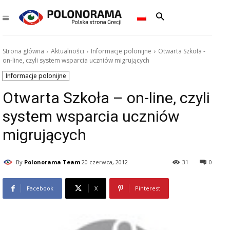
Strona główna
Aktualności
Informacje polonijne
Otwarta Szkoła -
on-line, czyli system wsparcia uczniów migrujących
Informacje polonijne
Otwarta Szkoła – on-line, czyli
system wsparcia uczniów
migrujących
By
Polonorama Team
20 czerwca, 2012
31
0
Facebook
X
Pinterest