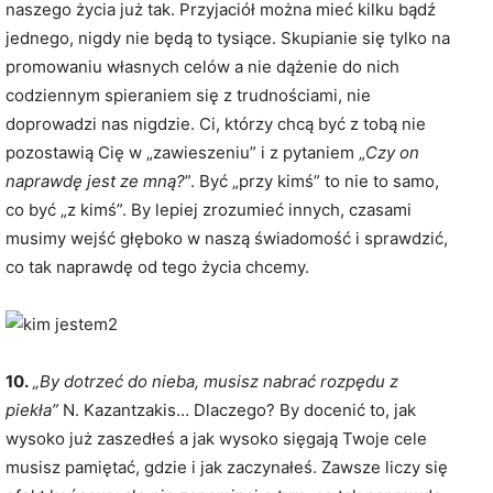
naszego życia już tak. Przyjaciół można mieć kilku bądź
jednego, nigdy nie będą to tysiące. Skupianie się tylko na
promowaniu własnych celów a nie dążenie do nich
codziennym spieraniem się z trudnościami, nie
doprowadzi nas nigdzie. Ci, którzy chcą być z tobą nie
pozostawią Cię w „zawieszeniu” i z pytaniem „
Czy on
naprawdę jest ze mną?
”. Być „przy kimś” to nie to samo,
co być „z kimś”. By lepiej zrozumieć innych, czasami
musimy wejść głęboko w naszą świadomość i sprawdzić,
co tak naprawdę od tego życia chcemy.
10.
„By dotrzeć do nieba, musisz nabrać rozpędu z
piekła”
N. Kazantzakis… Dlaczego? By docenić to, jak
wysoko już zaszedłeś a jak wysoko sięgają Twoje cele
musisz pamiętać, gdzie i jak zaczynałeś. Zawsze liczy się