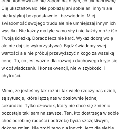
efekt końcowy ale nie zapominaj o tym, co tak naprawdę
Cię ukształtowało. Nie pobłażaj ani sobie ani innym ale i
nie krytykuj bezpodstawnie i bezwiednie. Miej
świadomość swojego trudu ale nie umniejszaj innym ich
wysiłku. Nie każdy ma tyle samo siły i nie każdy może iść
Twoją ścieżką. Doradź lecz nie karć. Wykaż dobrą wolę
ale nie daj się wykorzystywać. Bądź świadomy swej
wartości ale nie próbuj przewyższyć nikogo za wszelką
cenę. To, co jest ważne dla rozwoju duchowego kryje się
w doświadczeniu i konsekwencji, nie w szybkości i
chytrości.
Mimo, że jesteśmy tak różni i tak wiele rzeczy nas dzieli,
są sytuacje, które łączą nas w dosłownie jednej
sekundzie. Tylko człowiek, który nie chce się zmienić
pozostaje taki sam na zawsze. Ten, kto dostrzega w sobie
choć odrobinę radości i potrzebę bycia szczęśliwym,
dokona zmian. Nie zrobi tego dla innych, lecz dla siebie.