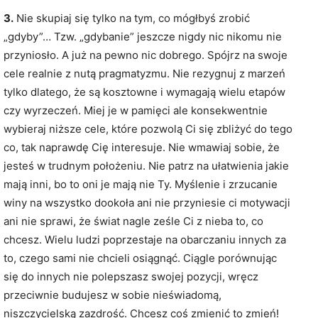
3.
Nie skupiaj się tylko na tym, co mógłbyś zrobić
„gdyby”… Tzw. „gdybanie” jeszcze nigdy nic nikomu nie
przyniosło. A już na pewno nic dobrego. Spójrz na swoje
cele realnie z nutą pragmatyzmu. Nie rezygnuj z marzeń
tylko dlatego, że są kosztowne i wymagają wielu etapów
czy wyrzeczeń. Miej je w pamięci ale konsekwentnie
wybieraj niższe cele, które pozwolą Ci się zbliżyć do tego
co, tak naprawdę Cię interesuje. Nie wmawiaj sobie, że
jesteś w trudnym położeniu. Nie patrz na ułatwienia jakie
mają inni, bo to oni je mają nie Ty. Myślenie i zrzucanie
winy na wszystko dookoła ani nie przyniesie ci motywacji
ani nie sprawi, że świat nagle ześle Ci z nieba to, co
chcesz. Wielu ludzi poprzestaje na obarczaniu innych za
to, czego sami nie chcieli osiągnąć. Ciągle porównując
się do innych nie polepszasz swojej pozycji, wręcz
przeciwnie budujesz w sobie nieświadomą,
niszczycielską zazdrość. Chcesz coś zmienić to zmień!