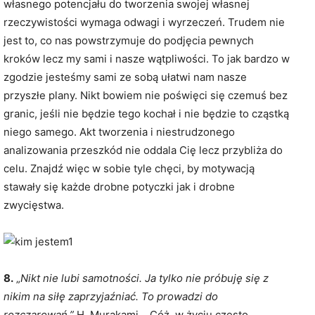
własnego potencjału do tworzenia swojej własnej
rzeczywistości wymaga odwagi i wyrzeczeń. Trudem nie
jest to, co nas powstrzymuje do podjęcia pewnych
kroków lecz my sami i nasze wątpliwości. To jak bardzo w
zgodzie jesteśmy sami ze sobą ułatwi nam nasze
przyszłe plany. Nikt bowiem nie poświęci się czemuś bez
granic, jeśli nie będzie tego kochał i nie będzie to cząstką
niego samego. Akt tworzenia i niestrudzonego
analizowania przeszkód nie oddala Cię lecz przybliża do
celu. Znajdź więc w sobie tyle chęci, by motywacją
stawały się każde drobne potyczki jak i drobne
zwycięstwa.
8.
„
Nikt nie lubi samotności. Ja tylko nie próbuję się z
nikim na siłę zaprzyjaźniać. To prowadzi do
rozczarowań.”
H. Murakami… Cóż, w życiu często