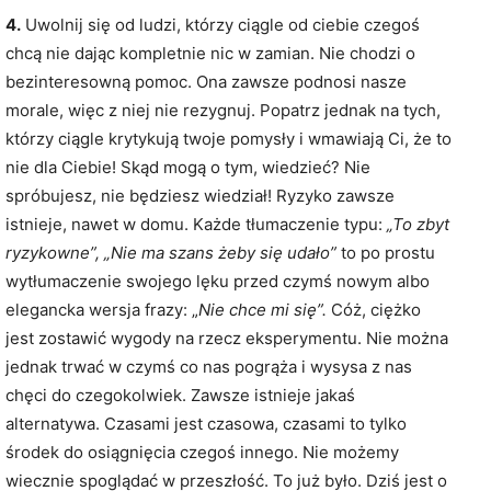
4.
Uwolnij się od ludzi, którzy ciągle od ciebie czegoś
chcą nie dając kompletnie nic w zamian. Nie chodzi o
bezinteresowną pomoc. Ona zawsze podnosi nasze
morale, więc z niej nie rezygnuj. Popatrz jednak na tych,
którzy ciągle krytykują twoje pomysły i wmawiają Ci, że to
nie dla Ciebie! Skąd mogą o tym, wiedzieć? Nie
spróbujesz, nie będziesz wiedział! Ryzyko zawsze
istnieje, nawet w domu. Każde tłumaczenie typu:
„To zbyt
ryzykowne”,
„Nie ma szans żeby się udało”
to po prostu
wytłumaczenie swojego lęku przed czymś nowym albo
elegancka wersja frazy: „
Nie chce mi się”.
Cóż, ciężko
jest zostawić wygody na rzecz eksperymentu. Nie można
jednak trwać w czymś co nas pogrąża i wysysa z nas
chęci do czegokolwiek. Zawsze istnieje jakaś
alternatywa. Czasami jest czasowa, czasami to tylko
środek do osiągnięcia czegoś innego. Nie możemy
wiecznie spoglądać w przeszłość. To już było. Dziś jest o