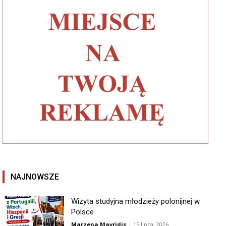
NAJNOWSZE
Wizyta studyjna młodzieży polonijnej w
Polsce
Marzena Mavridis
-
15 lipca, 2026