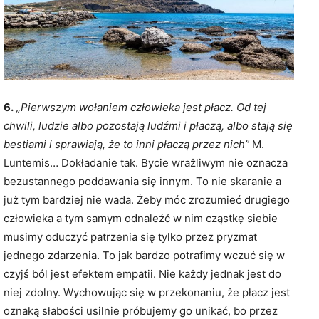
6.
„Pierwszym wołaniem człowieka jest płacz. Od tej
chwili, ludzie albo pozostają ludźmi i płaczą, albo stają się
bestiami i sprawiają, że to inni płaczą przez nich”
M.
Luntemis… Dokładanie tak. Bycie wrażliwym nie oznacza
bezustannego poddawania się innym. To nie skaranie a
już tym bardziej nie wada. Żeby móc zrozumieć drugiego
człowieka a tym samym odnaleźć w nim cząstkę siebie
musimy oduczyć patrzenia się tylko przez pryzmat
jednego zdarzenia. To jak bardzo potrafimy wczuć się w
czyjś ból jest efektem empatii. Nie każdy jednak jest do
niej zdolny. Wychowując się w przekonaniu, że płacz jest
oznaką słabości usilnie próbujemy go unikać, bo przez