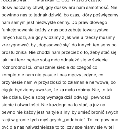
doświadczamy chwil, gdy doskwiera nam samotność. Nie
powinno nas to jednak dziwić, bo czas, który poświęcamy
nam samym jest niezwykle cenny. Do prawidłowego
funkcjonowania każdy z nas potrzebuje towarzystwa
innych ludzi, ale gdy widzimy z jak wielu rzeczy musimy
zrezygnować, by „dopasować się” do innych ten sens po
prostu znika. Nie chodzi nam przecież o to, żeby stać się
jak inni lecz będąc sobą móc odnaleźć się w świecie
różnorodności. Zmuszanie siebie do czegoś co
kompletnie nam nie pasuje i nas męczy jedyne, co
przyniesie nam w przyszłości to załamanie nerwowe, bo
ciągle będziemy uważać, że za mało robimy. Nie, to tak
nie działa. Bycie sobą wymaga dziś odwagi, pewności
siebie i otwartości. Nie każdego na to stać, a już na
pewno nie każdy jest na tyle silny, by umieć bronić swych
racji w gronie tych myślących „podobnie”. To, co powinno
być dla nas najważniejsze to to, czy spełniamy się w tej