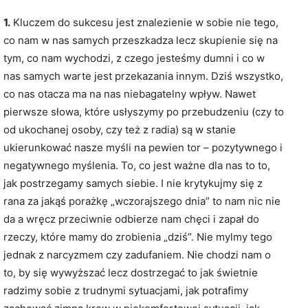
1.
Kluczem do sukcesu jest znalezienie w sobie nie tego,
co nam w nas samych przeszkadza lecz skupienie się na
tym, co nam wychodzi, z czego jesteśmy dumni i co w
nas samych warte jest przekazania innym. Dziś wszystko,
co nas otacza ma na nas niebagatelny wpływ. Nawet
pierwsze słowa, które usłyszymy po przebudzeniu (czy to
od ukochanej osoby, czy też z radia) są w stanie
ukierunkować nasze myśli na pewien tor – pozytywnego i
negatywnego myślenia. To, co jest ważne dla nas to to,
jak postrzegamy samych siebie. I nie krytykujmy się z
rana za jakąś porażkę „wczorajszego dnia” to nam nic nie
da a wręcz przeciwnie odbierze nam chęci i zapał do
rzeczy, które mamy do zrobienia „dziś”. Nie mylmy tego
jednak z narcyzmem czy zadufaniem. Nie chodzi nam o
to, by się wywyższać lecz dostrzegać to jak świetnie
radzimy sobie z trudnymi sytuacjami, jak potrafimy