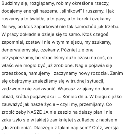
Budzimy się, rozglądamy, robimy określone rzeczy,
dodajemy energii naszemu „silnikowi” i ruszamy. I jak
ruszamy a to światła, a to pasy, a to korek i czekamy.
Nerwy, bo ktoś zaparkował nie tak samochód jak trzeba.
W pracy dokładnie dzieje się to samo. Ktoś czegoś
zapomniał, zostawił nie w tym miejscu, my szukamy,
denerwujemy się, czekamy. Później zielone
przyspieszamy, bo straciliśmy dużo czasu na coś, co
właściwie mogło być już zrobione. Nagle pojawia się
przeszkoda, hamujemy i zaczynamy nowy rozdział. Zanim
się obejrzymy znaleźliśmy się w trudnej sytuacji,
zadzwonić nie zadzwonić. Wracasz zziajany do domu,
obiad, krótka pogawędka i … Koniec dnia. W biegu ciężko
zauważyć jak nasze życie – czyli my, przemijamy. Co
zrobić żeby NASZE JA nie zeszło na dalszy plan i nie
zakurzyło się w jakiejś zamkniętej szufladce z napisem
„do zrobienia”. Dlaczego z takim napisem? Otóż, wersja