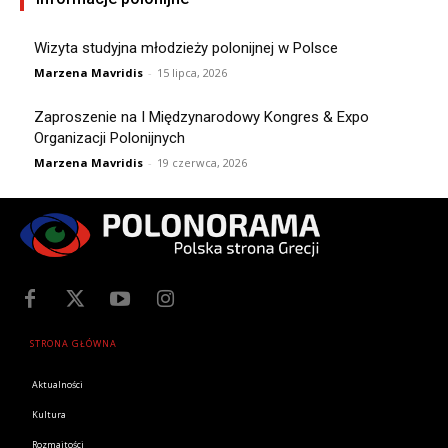
Wizyta studyjna młodzieży polonijnej w Polsce
Marzena Mavridis
-
15 lipca, 2026
Zaproszenie na I Międzynarodowy Kongres & Expo
Organizacji Polonijnych
Marzena Mavridis
-
19 czerwca, 2026
STRONA GŁÓWNA
Aktualności
Kultura
Rozmaitości