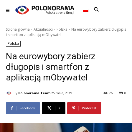
Strona główna
Aktualności
Polska
Na eurowybory zabierz długopis
i smartfon z aplikacją mObywatel
Polska
Na eurowybory zabierz
długopis i smartfon z
aplikacją mObywatel
By
Polonorama Team
25 maja, 2019
26
0
Facebook
X
Pinterest