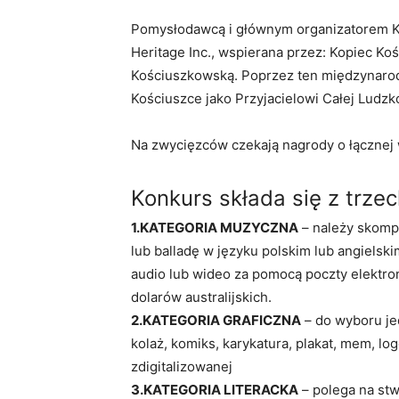
Pomysłodawcą i głównym organizatorem Ko
Heritage Inc., wspierana przez: Kopiec Ko
Kościuszkowską. Poprzez ten międzynarod
Kościuszce jako Przyjacielowi Całej Ludzk
Na zwycięzców czekają nagrody o łącznej w
Konkurs składa się z trzec
1.KATEGORIA MUZYCZNA
– należy skomp
lub balladę w języku polskim lub angielsk
audio lub wideo za pomocą poczty elektron
dolarów australijskich.
2.KATEGORIA GRAFICZNA
– do wyboru jed
kolaż, komiks, karykatura, plakat, mem, lo
zdigitalizowanej
3.KATEGORIA LITERACKA
– polega na stw