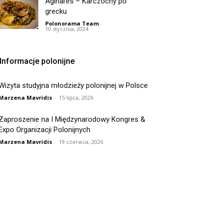
Aginares – Karczochy po
grecku
Polonorama Team
-
10 stycznia, 2024
Informacje polonijne
Wizyta studyjna młodzieży polonijnej w Polsce
Marzena Mavridis
-
15 lipca, 2026
Zaproszenie na I Międzynarodowy Kongres &
Expo Organizacji Polonijnych
Marzena Mavridis
-
19 czerwca, 2026