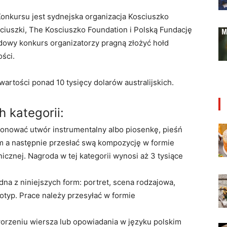
nkursu jest sydnejska organizacja Kosciuszko
ściuszki, The Kosciuszko Foundation i Polską Fundację
owy konkurs organizatorzy pragną złożyć hołd
ości.
artości ponad 10 tysięcy dolarów australijskich.
h kategorii:
onować utwór instrumentalny albo piosenkę, pieśń
im a następnie przesłać swą kompozycję w formie
icznej. Nagroda w tej kategorii wynosi aż 3 tysiące
na z niniejszych form: portret, scena rodzajowa,
gotyp. Prace należy przesyłać w formie
orzeniu wiersza lub opowiadania w języku polskim