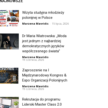
NAJNOWSZE
Wizyta studyjna młodzieży
polonijnej w Polsce
Marzena Mavridis
-
15 lipca, 2026
Dr Maria Wiatrowska: „Moda
jest jednym z najbardziej
demokratycznych języków
współczesnego świata”
Marzena Mavridis
-
19 czerwca, 2026
Zaproszenie na I
Międzynarodowy Kongres &
Expo Organizacji Polonijnych
Marzena Mavridis
-
19 czerwca, 2026
Rekrutacja do programu
Liderski Master Class 2.0