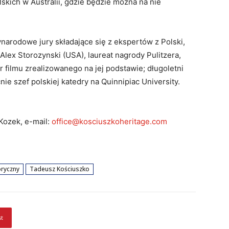
skich w Australii, gdzie będzie można na nie
arodowe jury składające się z ekspertów z Polski,
r Alex Storozynski (USA), laureat nagrody Pulitzera,
er filmu zrealizowanego na jej podstawie; długoletni
ie szef polskiej katedry na Quinnipiac University.
Kozek, e-mail:
office@kosciuszkoheritage.com
oryczny
Tadeusz Kościuszko
st