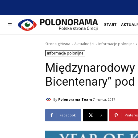
START
AKTUAL
Strona główna
Aktualności
Informacje polonijne
Informacje polonijne
Międzynarodowy 
Bicentenary” po
By
Polonorama Team
7 marca, 2017
Facebook
X
Pintere