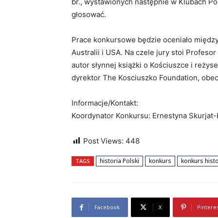
br., wystawionych następnie w Klubach Pol
głosować.
Prace konkursowe będzie oceniało międzyn
Australii i USA. Na czele jury stoi Profeso
autor słynnej książki o Kościuszce i reżys
dyrektor The Kosciuszko Foundation, obecn
Informacje/Kontakt:
Koordynator Konkursu: Ernestyna Skurjat-
Post Views:
448
historia Polski
konkurs
konkurs hist
TAGS
Facebook
X
Pintere