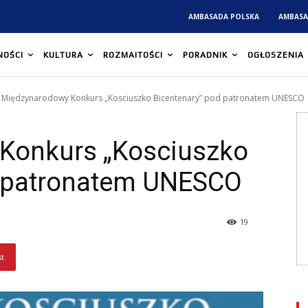
AMBASADA POLSKA
AMBASA
NOŚCI
KULTURA
ROZMAITOŚCI
PORADNIK
OGŁOSZENIA
Międzynarodowy Konkurs „Kosciuszko Bicentenary” pod patronatem UNESCO
Konkurs „Kosciuszko
d patronatem UNESCO
19
st