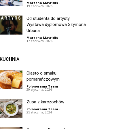
Marzena Mavridis
-
19 czerwca, 2026
Od studenta do artysty.
Wystawa dyplomowa Szymona
Urbana
Marzena Mavridis
-
17 czerwca, 2026
KUCHNIA
Ciasto o smaku
pomarańczowym
Polonorama Team
-
29 stycznia, 2024
Zupa z karczochów
Polonorama Team
-
25 stycznia, 2024