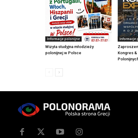
Informacje polonijne
Informacje 
Wizyta studyjna młodzieży
Zaproszen
polonijnej w Polsce
Kongres & 
Polonijnyc