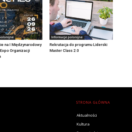
polonijne
Informacje polonijne
ie na I Międzynarodowy
Rekrutacja do programu Liderski
Expo Organizacji
Master Class 2.0
h
STRONA GŁÓWNA
Aktualności
Kultura