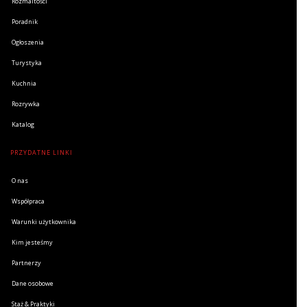
Rozmaitości
Poradnik
Ogłoszenia
Turystyka
Kuchnia
Rozrywka
Katalog
PRZYDATNE LINKI
O nas
Współpraca
Warunki użytkownika
Kim jesteśmy
Partnerzy
Dane osobowe
Staż & Praktyki