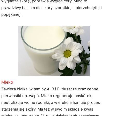
wygładza skórę, poprawia wygląd cery. Miód to
prawdziwy balsam dla skóry szorstkiej, spierzchniętej i
popękanej.
Mleko
Zawiera białka, witaminy A, B i E, tłuszcze oraz cenne
pierwiastki np. wapń. Mleko regeneruje naskórek,
neutralizuje wolne rodniki, a w efekcie hamuje proces
starzenia się skóry. Ma też w swoim składzie kwas
mlekowy – naturalne AHA – o działaniu złuszczającym.