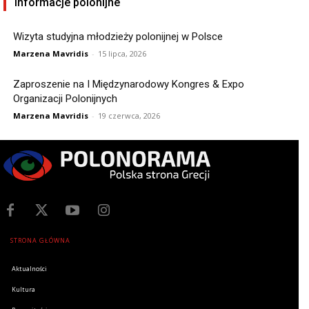
Informacje polonijne
Wizyta studyjna młodzieży polonijnej w Polsce
Marzena Mavridis
-
15 lipca, 2026
Zaproszenie na I Międzynarodowy Kongres & Expo
Organizacji Polonijnych
Marzena Mavridis
-
19 czerwca, 2026
STRONA GŁÓWNA
Aktualności
Kultura