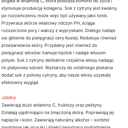
bogata w witaminę C, która pobudza komórki do życia i
stymuluje produkcję kolagenu. Sok z cytryny jest kwaśny,
po rozcieńczeniu może więc być używany jako tonik.
Przywraca skórze właściwy odczyn PH, ściąga
rozszerzone pory i walczy z wypryskami. Dlatego nadaje
sie głównie do pielęgnacji cery tłustej. Redukuje również
przebarwienia skóry. Przydatny jest również do
pielęgnacji włosów: hamuje łojotok i nadaje włosom
połysk. Sok z cytryny delikatnie rozjaśnia włosy nadając
im platynowy odcień. Wystarczy do ostatniego płukania
dodać sok z połowy cytryny, aby nasze włosy uzyskały
efektowny wygląd.
Jabłka
Zawierają dużo witaminy C, fruktozy oraz pektyny.
Działają ujędrniająco na zmęczoną skórę. Poprawiają jej
napięcie i kolor. Zawierają naturalny alkohol – sorbitol
(podobnie jak gruszki i śliwki) łagodzący podrażnienia