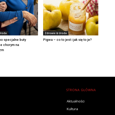
Uroda
Zdrowie & Uroda
o specjalne buty
Pigwa – co to jest i jak się to je?
e chorym na
izm
STRONA GŁÓWNA
Aktualności
Kultura