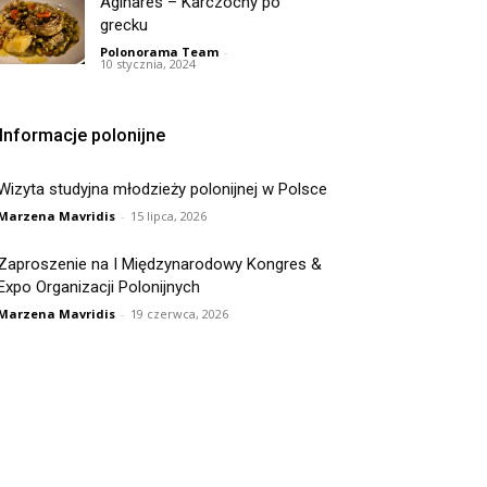
Aginares – Karczochy po
grecku
Polonorama Team
-
10 stycznia, 2024
Informacje polonijne
Wizyta studyjna młodzieży polonijnej w Polsce
Marzena Mavridis
-
15 lipca, 2026
Zaproszenie na I Międzynarodowy Kongres &
Expo Organizacji Polonijnych
Marzena Mavridis
-
19 czerwca, 2026