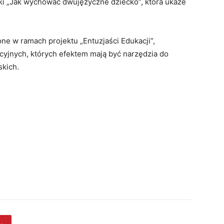
żki „Jak wychować dwujęzyczne dziecko”, która ukaże
ne w ramach projektu „Entuzjaści Edukacji”,
cyjnych, których efektem mają być narzędzia do
skich.