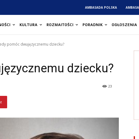
AMBASADA POLSKA
AMBASA
NOŚCI
KULTURA
ROZMAITOŚCI
PORADNIK
OGŁOSZENIA
iedy pomóc dwujęzycznemu dziecku?
języcznemu dziecku?
23
st