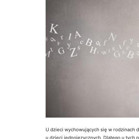
U dzieci wychowujących się w rodzinach d
u dzieci jednojęzycznych. Dlatego u tych 