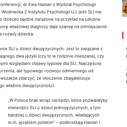
konferencji, dr Ewa Haman z Wydział Psychologii
odniecka Z Instytutu Psychologii UJ, jeśli SLI nie
o dziecko będzie narażone na przykład na szkolne
porę właściwej diagnozy daje szansę na zmniejszenie
 rozwój dziecka.
nie SLI u dzieci dwujęzycznych. Jest to związane z
jącego dwa języki (czy to w rodzinie mieszanej, czy
ymi względami objawy typowe dla SLI. Najczęściej
aburzenia, ale typowego rozwoju odmiennego od
 wszakże zdarzyć, że otoczenie zbagatelizuje
c go właśnie dwujęzyczności.
„W Polsce brak wciąż narzędzi, które pozwalałyby
stwierdzić SLI u dzieci jednojęzycznych, a tym
bardziej u dzieci dwujęzycznych, władających
m.in. językiem polskim” – podkreślają Haman i