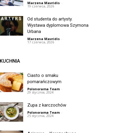
Marzena Mavridis
-
19 czerwca, 2026
Od studenta do artysty.
Wystawa dyplomowa Szymona
Urbana
Marzena Mavridis
-
17 czerwca, 2026
KUCHNIA
Ciasto o smaku
pomarańczowym
Polonorama Team
-
29 stycznia, 2024
Zupa z karczochów
Polonorama Team
-
25 stycznia, 2024