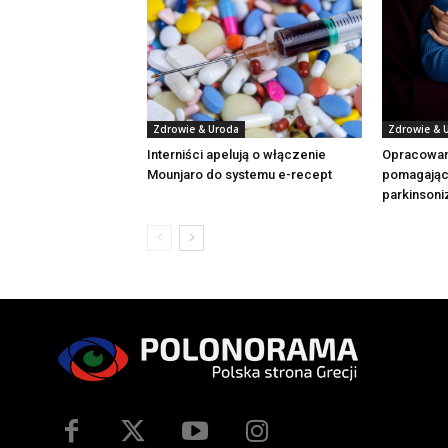
Zdrowie & Uroda
Zdrowie & 
Interniści apelują o włączenie
Opracowan
Mounjaro do systemu e-recept
pomagając
parkinson