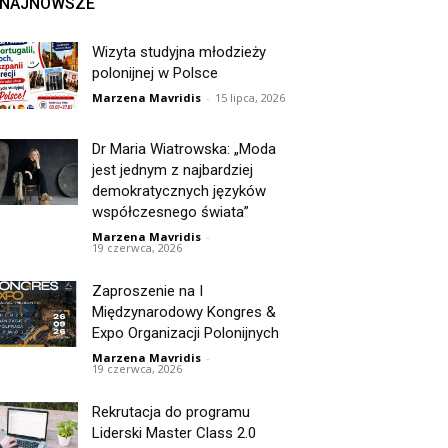
NAJNOWSZE
Wizyta studyjna młodzieży
polonijnej w Polsce
Marzena Mavridis
-
15 lipca, 2026
Dr Maria Wiatrowska: „Moda
jest jednym z najbardziej
demokratycznych języków
współczesnego świata”
Marzena Mavridis
-
19 czerwca, 2026
Zaproszenie na I
Międzynarodowy Kongres &
Expo Organizacji Polonijnych
Marzena Mavridis
-
19 czerwca, 2026
Rekrutacja do programu
Liderski Master Class 2.0