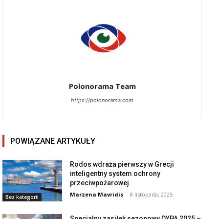
Polonorama Team
https://polonorama.com
POWIĄZANE ARTYKUŁY
Rodos wdraża pierwszy w Grecji
inteligentny system ochrony
przeciwpożarowej
Marzena Mavridis
-
8 listopada, 2025
Bez kategorii
Specjalny zasiłek sezonowy DYPA 2025 –