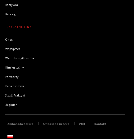
Rozrywka
Katalog
PRZYDATNE LINKI
O nas
Współpraca
Warunki użytkownika
Kim jesteśmy
Partnerzy
Dane osobowe
Staż & Praktyki
Zaginieni
Ambasada Polska
Ambasada Grecka
ZBH
Kontakt