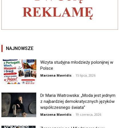
NAJNOWSZE
Wizyta studyjna młodzieży polonijnej w
Polsce
Marzena Mavridis
-
15 lipca, 2026
Dr Maria Wiatrowska: „Moda jest jednym
z najbardziej demokratycznych języków
współczesnego świata”
Marzena Mavridis
-
19 czerwca, 2026