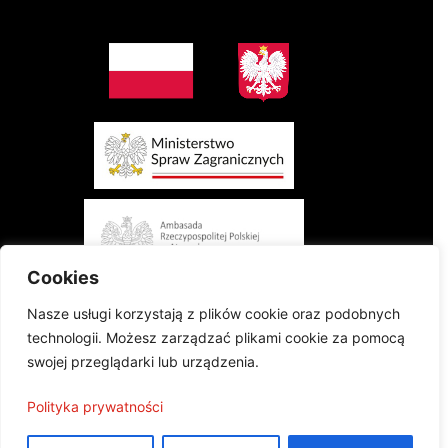
Cookies
Nasze usługi korzystają z plików cookie oraz podobnych
technologii. Możesz zarządzać plikami cookie za pomocą
swojej przeglądarki lub urządzenia.
Projekt finansowany przez Ministerstwo Spraw Zagranicznych Rzeczypospolitej
Polityka prywatności
Polskiej w konkursie „Polonia i Polacy za Granicą 2024 - Regranting”
Publikacja wyraża jedynie poglądy autorów i nie może być utożsamiana z
oficjalnym stanowiskiem Ministerstwa Spraw Zagranicznych