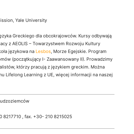
ssion, Yale University
 języka Greckiego dla obcokrajowców. Kursy odbywają
pracy z AEOLIS – Towarzystwem Rozwoju Kultury
koła językowa na
Lesbos
, Morze Egejskie. Program
omów (początkujący I- Zaawansowany II). Prowadzimy
alistów, którzy pracują z językiem greckim. Można
u Lifelong Learning z UE, więcej informacji na naszej
 Cudzoziemców
10 8217710 , fax. +30- 210 8215025