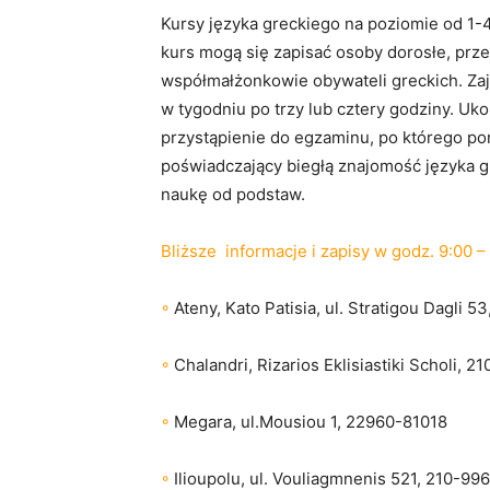
Kursy języka greckiego na poziomie od 1-4
kurs mogą się zapisać osoby dorosłe, przeb
współmałżonkowie obywateli greckich. Zaję
w tygodniu po trzy lub cztery godziny. U
przystąpienie do egzaminu, po którego p
poświadczający biegłą znajomość języka g
naukę od podstaw.
Bliższe informacje i zapisy w godz. 9:00 –
◦
Ateny, Kato Patisia, ul. Stratigou Dagli 
◦
Chalandri, Rizarios Eklisiastiki Scholi, 
◦
Megara, ul.Mousiou 1, 22960-81018
◦
Ilioupolu, ul. Vouliagmnenis 521, 210-99