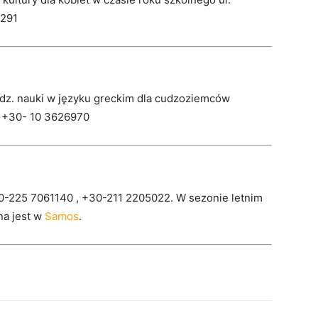
4291
odz. nauki w języku greckim dla cudzoziemców
l. +30- 10 3626970
30-225 7061140 , +30-211 2205022. W sezonie letnim
na jest w
Samos
.