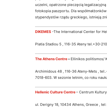
uczelni, opatrzone pieczęcią legalizacyjną 
fotokopia paszportu. Dla współmałżonków 
stypendystów rządu greckiego, istnieją zni
DIKEMES
-The International Center for He
Platia Stadiou 5 , 116-35 Ateny tel.+30-2
The Athens Centre
–
Ellinikos politismos/ 
Archimidous 48 , 116-36 Ateny-Mets , tel
7018-603. W sezonie letnim, co roku nauk
Hellenic Culture Centre
– Centrum Kultury
ul. Derigny 18, 10434 Athens, Greece , te