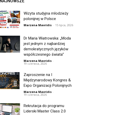
NAJNOWSZE
Wizyta studyjna młodzieży
polonijnej w Polsce
Marzena Mavridis
-
15 lipca, 2026
Dr Maria Wiatrowska: „Moda
jest jednym z najbardziej
demokratycznych języków
współczesnego świata”
Marzena Mavridis
-
19 czerwca, 2026
Zaproszenie na I
Międzynarodowy Kongres &
Expo Organizacji Polonijnych
Marzena Mavridis
-
19 czerwca, 2026
Rekrutacja do programu
Liderski Master Class 2.0