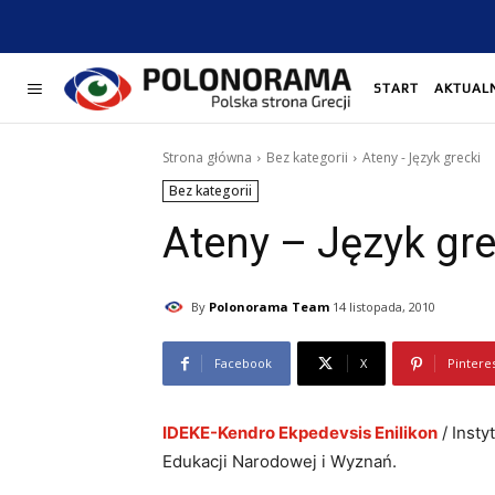
START
AKTUAL
Strona główna
Bez kategorii
Ateny - Język grecki
Bez kategorii
Ateny – Język gre
By
Polonorama Team
14 listopada, 2010
Facebook
X
Pintere
IDEKE-Kendro Ekpedevsis Enilikon
/ Insty
Edukacji Narodowej i Wyznań.