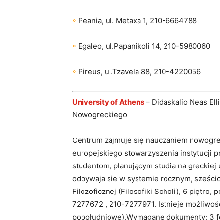
◦
Peania, ul. Metaxa 1, 210-6664788
◦
Egaleo, ul.Papanikoli 14, 210-5980060
◦
Pireus, ul.Tzavela 88, 210-4220056
University of Athens
– Didaskalio Neas El
Nowogreckiego
Centrum zajmuje się nauczaniem nowogrec
europejskiego stowarzyszenia instytucji
studentom, planującym studia na greckiej u
odbywaja sie w systemie rocznym, sześc
Filozoficznej (Filosofiki Scholi), 6 piętro,
7277672 , 210-7277971. Istnieje możliwoś
popołudniowe).Wymagane dokumenty: 3 fo