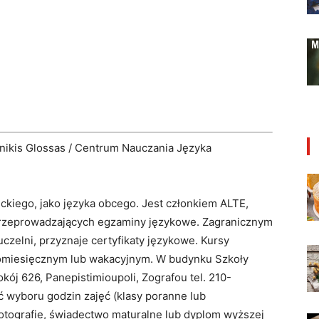
linikis Glossas / Centrum Nauczania Języka
kiego, jako języka obcego. Jest członkiem ALTE,
 przeprowadzających egzaminy językowe. Zagranicznym
czelni, przyznaje certyfikaty językowe. Kursy
iomiesięcznym lub wakacyjnym. W budynku Szkoły
 pokój 626, Panepistimioupoli, Zografou tel. 210-
ć wyboru godzin zajęć (klasy poranne lub
tografie, świadectwo maturalne lub dyplom wyższej