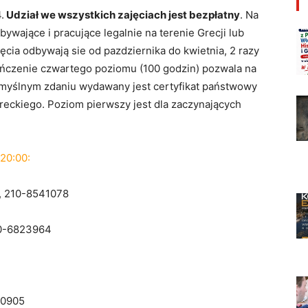
.
Udział we wszystkich zajęciach jest bezpłatny
. Na
ywające i pracujące legalnie na terenie Grecji lub
cia odbywają sie od pazdziernika do kwietnia, 2 razy
kończenie czwartego poziomu (100 godzin) pozwala na
omyślnym zdaniu wydawany jest certyfikat państwowy
reckiego. Poziom pierwszy jest dla zaczynających
 20:00:
53, 210-8541078
210-6823964
60905