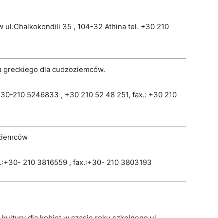
ul.Chalkokondili 35 , 104-32 Athina tel. +30 210
a greckiego dla cudzoziemców.
.+30-210 5246833 , +30 210 52 48 251, fax.: +30 210
oziemców
el.:+30- 210 3816559 , fax.:+30- 210 3803193
kultury dla kobiet w czasie roku szkolnego ul.