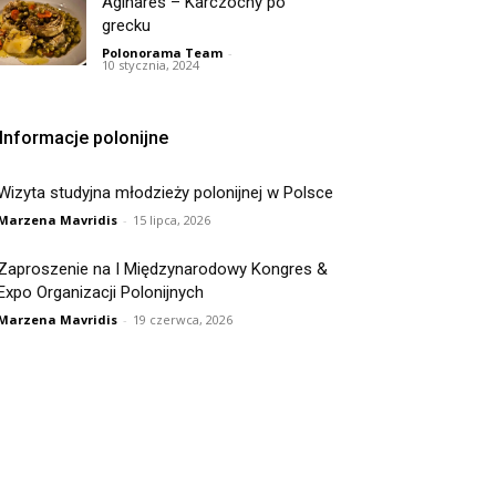
Aginares – Karczochy po
grecku
Polonorama Team
-
10 stycznia, 2024
Informacje polonijne
Wizyta studyjna młodzieży polonijnej w Polsce
Marzena Mavridis
-
15 lipca, 2026
Zaproszenie na I Międzynarodowy Kongres &
Expo Organizacji Polonijnych
Marzena Mavridis
-
19 czerwca, 2026