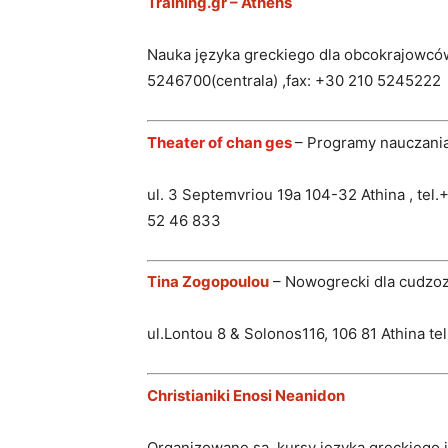
Training.gr – Athens
Nauka języka greckiego dla obcokrajowców 
5246700(centrala) ,fax: +30 210 5245222
Theater of chan ges
– Programy nauczani
ul. 3 Septemvriou 19a 104-32 Athina , tel
52 46 833
Tina Zogopoulou
– Nowogrecki dla cudz
ul.Lontou 8 & Solonos116, 106 81 Athina t
Christianiki Enosi Neanidon
Organizowane są kursy języka greckiego i 