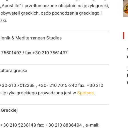
„Apostille” i przetłumaczone oficjalnie na język grecki,
obywateli greckich, osób pochodzenia greckiego i
żki.
llenik & Mediterranean Studies
10 75601497 / fax.+30 210 7561497
Kultura grecka
:.+30-210 7012268 , +30- 210 7015-242 fax. +30 210
a języka greckiego prowadzona jest w
Spetses
.
 Greckiej
l: +30 210 5238149 fax: +30 210 8836494 , e-mail: