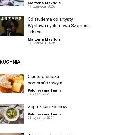
Marzena Mavridis
-
19 czerwca, 2026
Od studenta do artysty.
Wystawa dyplomowa Szymona
Urbana
Marzena Mavridis
-
17 czerwca, 2026
KUCHNIA
Ciasto o smaku
pomarańczowym
Polonorama Team
-
29 stycznia, 2024
Zupa z karczochów
Polonorama Team
-
25 stycznia, 2024