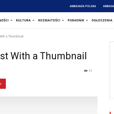
AMBASADA POLSKA
AMBASA
NOŚCI
KULTURA
ROZMAITOŚCI
PORADNIK
OGŁOSZENIA
With a Thumbnail
st With a Thumbnail
17
st