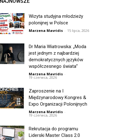
NAJNOWSZE
Wizyta studyjna młodzieży
polonijnej w Polsce
Marzena Mavridis
-
15 lipca, 2026
Dr Maria Wiatrowska: „Moda
jest jednym z najbardziej
demokratycznych języków
współczesnego świata”
Marzena Mavridis
-
19 czerwca, 2026
Zaproszenie na I
Międzynarodowy Kongres &
Expo Organizacji Polonijnych
Marzena Mavridis
-
19 czerwca, 2026
Rekrutacja do programu
Liderski Master Class 2.0