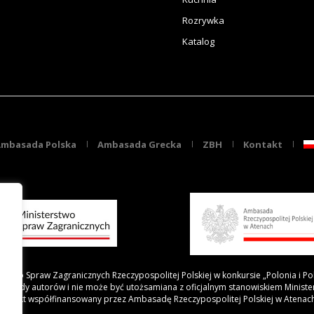
Rozrywka
Katalog
mbasada Polska
Ambasada Grecka
ZBH
Kontakt
rstwo Spraw Zagranicznych Rzeczypospolitej Polskiej w konkursie „Polonia i Po
 poglądy autorów i nie może być utożsamiana z oficjalnym stanowiskiem Minist
Projekt współfinansowany przez Ambasadę Rzeczypospolitej Polskiej w Atenac