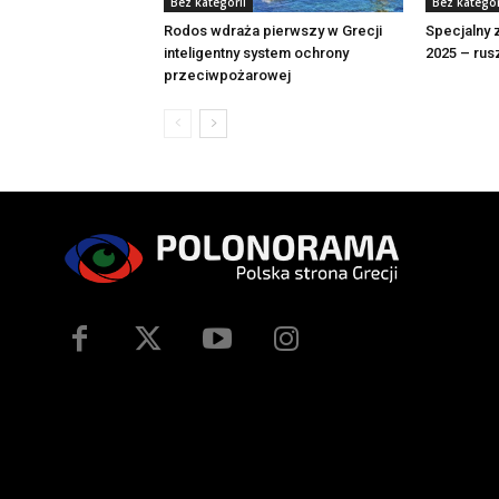
Bez kategorii
Bez kategor
Rodos wdraża pierwszy w Grecji
Specjalny
inteligentny system ochrony
2025 – rus
przeciwpożarowej