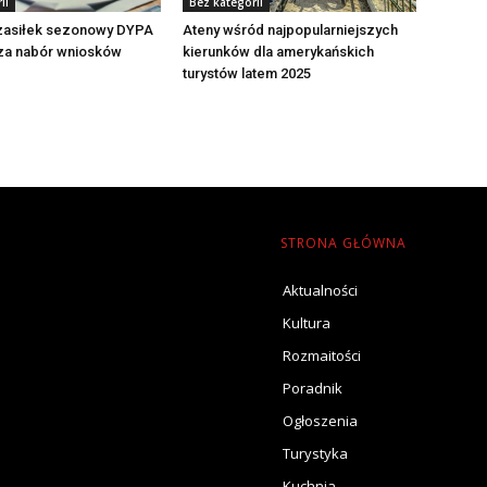
ii
Bez kategorii
 zasiłek sezonowy DYPA
Ateny wśród najpopularniejszych
za nabór wniosków
kierunków dla amerykańskich
turystów latem 2025
STRONA GŁÓWNA
Aktualności
Kultura
Rozmaitości
Poradnik
Ogłoszenia
Turystyka
Kuchnia