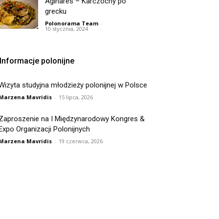
Aginares – Karczochy po
grecku
Polonorama Team
-
10 stycznia, 2024
Informacje polonijne
Wizyta studyjna młodzieży polonijnej w Polsce
Marzena Mavridis
-
15 lipca, 2026
Zaproszenie na I Międzynarodowy Kongres &
Expo Organizacji Polonijnych
Marzena Mavridis
-
19 czerwca, 2026