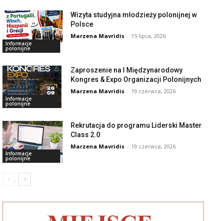
Wizyta studyjna młodzieży polonijnej w
Polsce
Marzena Mavridis
-
15 lipca, 2026
Informacje
polonijne
Zaproszenie na I Międzynarodowy
Kongres & Expo Organizacji Polonijnych
Marzena Mavridis
-
19 czerwca, 2026
Informacje
polonijne
Rekrutacja do programu Liderski Master
Class 2.0
Marzena Mavridis
-
19 czerwca, 2026
Informacje
polonijne