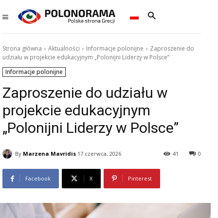
Strona główna
Aktualności
Informacje polonijne
Zaproszenie do
udziału w projekcie edukacyjnym „Polonijni Liderzy w Polsce”
Informacje polonijne
Zaproszenie do udziału w
projekcie edukacyjnym
„Polonijni Liderzy w Polsce”
By
Marzena Mavridis
17 czerwca, 2026
41
0
Facebook
X
Pinterest