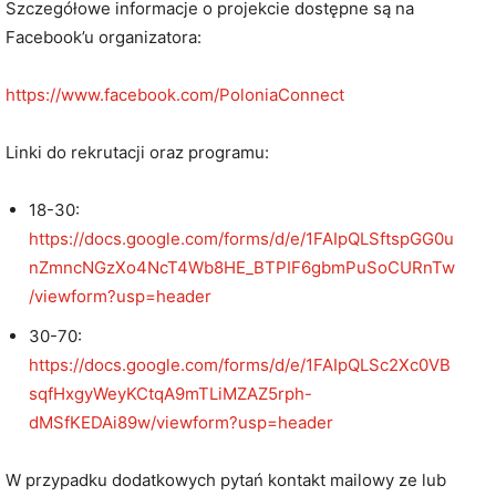
Szczegółowe informacje o projekcie dostępne są na
Facebook’u organizatora:
https://www.facebook.com/PoloniaConnect
Linki do rekrutacji oraz programu:
18-30:
https://docs.google.com/forms/d/e/1FAIpQLSftspGG0u
nZmncNGzXo4NcT4Wb8HE_BTPIF6gbmPuSoCURnTw
/viewform?usp=header
30-70:
https://docs.google.com/forms/d/e/1FAIpQLSc2Xc0VB
sqfHxgyWeyKCtqA9mTLiMZAZ5rph-
dMSfKEDAi89w/viewform?usp=header
W przypadku dodatkowych pytań kontakt mailowy ze lub