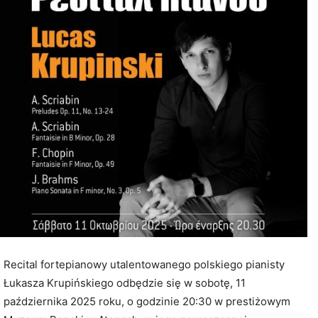
Recital fortepianowy utalentowanego polskiego pianisty
Łukasza Krupińskiego odbędzie się w sobotę, 11
października 2025 roku, o godzinie 20:30 w prestiżowym