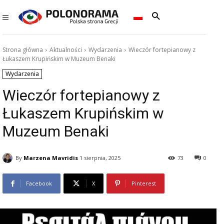
Strona główna
Aktualności
Wydarzenia
Wieczór fortepianowy z
Łukaszem Krupińskim w Muzeum Benaki
Wydarzenia
Wieczór fortepianowy z
Łukaszem Krupińskim w
Muzeum Benaki
By
Marzena Mavridis
1 sierpnia, 2025
73
0
Facebook
X
Pinterest