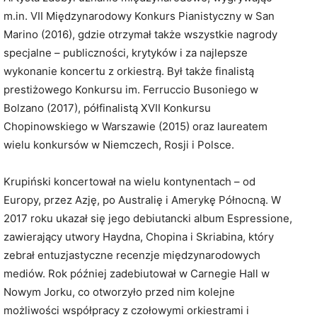
m.in. VII Międzynarodowy Konkurs Pianistyczny w San
Marino (2016), gdzie otrzymał także wszystkie nagrody
specjalne – publiczności, krytyków i za najlepsze
wykonanie koncertu z orkiestrą. Był także finalistą
prestiżowego Konkursu im. Ferruccio Busoniego w
Bolzano (2017), półfinalistą XVII Konkursu
Chopinowskiego w Warszawie (2015) oraz laureatem
wielu konkursów w Niemczech, Rosji i Polsce.
Krupiński koncertował na wielu kontynentach – od
Europy, przez Azję, po Australię i Amerykę Północną. W
2017 roku ukazał się jego debiutancki album Espressione,
zawierający utwory Haydna, Chopina i Skriabina, który
zebrał entuzjastyczne recenzje międzynarodowych
mediów. Rok później zadebiutował w Carnegie Hall w
Nowym Jorku, co otworzyło przed nim kolejne
możliwości współpracy z czołowymi orkiestrami i