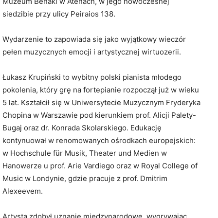
Muzeum Benaki w Atenach, w jego nowoczesnej
siedzibie przy ulicy Peiraios 138.
Wydarzenie to zapowiada się jako wyjątkowy wieczór
pełen muzycznych emocji i artystycznej wirtuozerii.
Łukasz Krupiński to wybitny polski pianista młodego
pokolenia, który grę na fortepianie rozpoczął już w wieku
5 lat. Kształcił się w Uniwersytecie Muzycznym Fryderyka
Chopina w Warszawie pod kierunkiem prof. Alicji Palety-
Bugaj oraz dr. Konrada Skolarskiego. Edukację
kontynuował w renomowanych ośrodkach europejskich:
w Hochschule für Musik, Theater und Medien w
Hanowerze u prof. Arie Vardiego oraz w Royal College of
Music w Londynie, gdzie pracuje z prof. Dmitrim
Alexeevem.
Artysta zdobył uznanie międzynarodowe, wygrywając