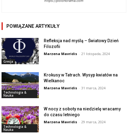
https://polonorama.com
POWIĄZANE ARTYKUŁY
Refleksja nad myślą – Światowy Dzień
Filozofii
Marzena Mavridis
-
21 listopada, 2024
Grecja
Krokusy w Tatrach. Wysyp kwiatów na
Wielkanoc
Marzena Mavridis
-
31 marca, 2024
Technologia &
Nauka
W nocy z soboty na niedzielę wracamy
do czasu letniego
Marzena Mavridis
-
29 marca, 2024
Technologia &
Nauka