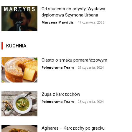
Od studenta do artysty. Wystawa
dyplomowa Szymona Urbana
Marzena Mavridis
-
17 czerwca, 2026
KUCHNIA
Ciasto o smaku pomarańczowym
Polonorama Team
-
29 stycznia, 2024
Zupa z karczochów
Polonorama Team
-
25 stycznia, 2024
Aginares – Karczochy po grecku