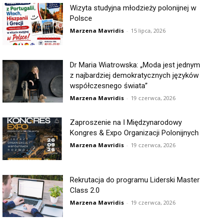
Wizyta studyjna młodzieży polonijnej w
Polsce
Marzena Mavridis
-
15 lipca, 2026
Dr Maria Wiatrowska: „Moda jest jednym
z najbardziej demokratycznych języków
współczesnego świata”
Marzena Mavridis
-
19 czerwca, 2026
Zaproszenie na I Międzynarodowy
Kongres & Expo Organizacji Polonijnych
Marzena Mavridis
-
19 czerwca, 2026
Rekrutacja do programu Liderski Master
Class 2.0
Marzena Mavridis
-
19 czerwca, 2026