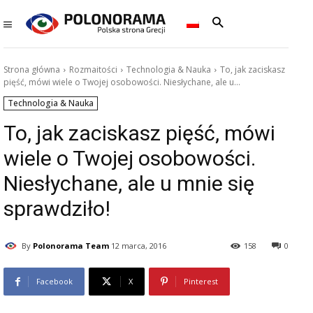
Strona główna
Rozmaitości
Technologia & Nauka
To, jak zaciskasz
pięść, mówi wiele o Twojej osobowości. Niesłychane, ale u...
Technologia & Nauka
To, jak zaciskasz pięść, mówi
wiele o Twojej osobowości.
Niesłychane, ale u mnie się
sprawdziło!
By
Polonorama Team
12 marca, 2016
158
0
Facebook
X
Pinterest