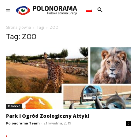
Strona główna
Tagi
ZOO
Tag: ZOO
Dziecko
Park i Ogród Zoologiczny Attyki
Polonorama Team
-
21 kwietnia, 2019
0