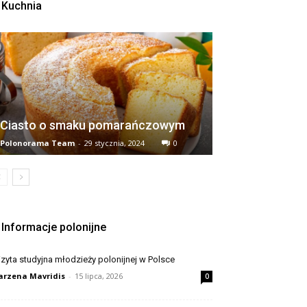
Kuchnia
Ciasto o smaku pomarańczowym
Polonorama Team
-
29 stycznia, 2024
0
Informacje polonijne
zyta studyjna młodzieży polonijnej w Polsce
rzena Mavridis
-
15 lipca, 2026
0