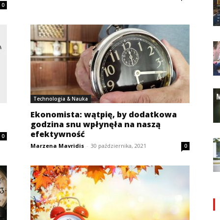
0
Technologia & Nauka
Ekonomista: wątpię, by dodatkowa
godzina snu wpłynęła na naszą
efektywność
0
Marzena Mavridis
-
30 października, 2021
0