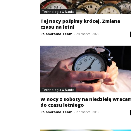
Technologia & Nauka
Tej nocy pośpimy krócej. Zmiana
czasu na letni
Polonorama Team
-
28 marca, 2020
Technologia & Nauka
W nocy z soboty na niedzielę wraca
do czasu letniego
Polonorama Team
-
27 marca, 2019