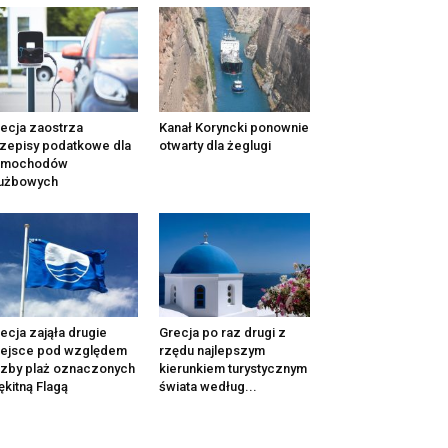
ecja zaostrza
Kanał Koryncki ponownie
zepisy podatkowe dla
otwarty dla żeglugi
amochodów
łużbowych
ecja zająła drugie
Grecja po raz drugi z
iejsce pod względem
rzędu najlepszym
czby plaż oznaczonych
kierunkiem turystycznym
ękitną Flagą
świata według...