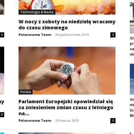
Technologia & Nauka
W nocy z soboty na niedzielę wracamy
do czasu zimowego
Polonorama Team
-
24 października, 2019
0
0
Gr
pr
s
s
Polska
Gr
my
Parlament Europejski opowiedział się
m
za zniesieniem zmian czasu z letniego
li
na...
0
Bł
Polonorama Team
-
26 marca, 2019
0