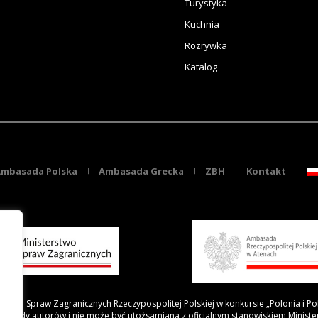
Turystyka
Kuchnia
Rozrywka
Katalog
mbasada Polska
Ambasada Grecka
ZBH
Kontakt
rstwo Spraw Zagranicznych Rzeczypospolitej Polskiej w konkursie „Polonia i Po
 poglądy autorów i nie może być utożsamiana z oficjalnym stanowiskiem Minist