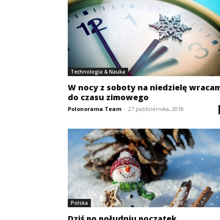
Technologia & Nauka
W nocy z soboty na niedzielę wraca
do czasu zimowego
Polonorama Team
-
27 października, 2018
Polska
Dziś po południu początek