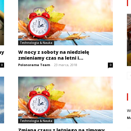
Technologia & Nauka
my
W nocy z soboty na niedzielę
zmieniamy czas na letni i...
Polonorama Team
-
23 marca, 2018
0
0
Wi
Ma
Technologia & Nauka
Zmiana czasu z letniego na zimowy.