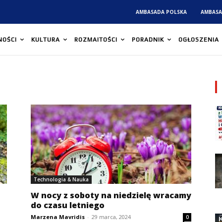
AMBASADA POLSKA
AMBASA
NOŚCI
KULTURA
ROZMAITOŚCI
PORADNIK
OGŁOSZENIA
Technologia & Nauka
W nocy z soboty na niedzielę wracamy
do czasu letniego
Marzena Mavridis
-
29 marca, 2024
0