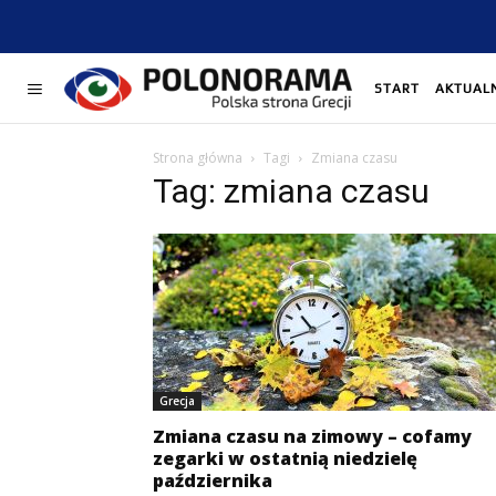
START
AKTUAL
Strona główna
Tagi
Zmiana czasu
Tag: zmiana czasu
Grecja
Zmiana czasu na zimowy – cofamy
zegarki w ostatnią niedzielę
października