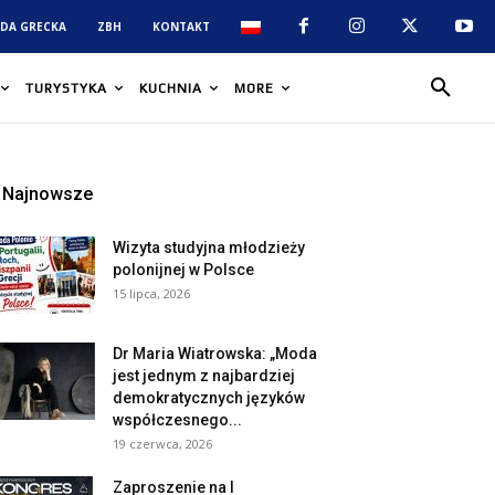
DA GRECKA
ZBH
KONTAKT
TURYSTYKA
KUCHNIA
MORE
Najnowsze
Wizyta studyjna młodzieży
polonijnej w Polsce
15 lipca, 2026
Dr Maria Wiatrowska: „Moda
jest jednym z najbardziej
demokratycznych języków
współczesnego...
19 czerwca, 2026
Zaproszenie na I