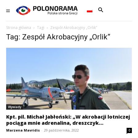
Strona główna
Tagi
Zespół Akrobacyjny „Orlik”
Tag: Zespół Akrobacyjny „Orlik”
Wywiady
Kpt. pil. Michał Jabłoński: „W akrobacji lotniczej
pociąga mnie adrenalina, dreszczyk...
Marzena Mavridis
-
29 października, 2022
0