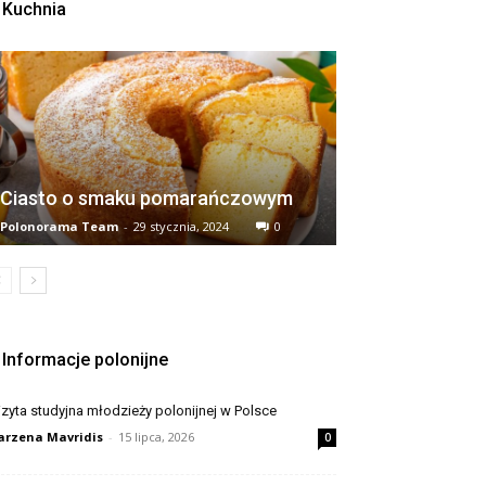
Kuchnia
Ciasto o smaku pomarańczowym
Polonorama Team
-
29 stycznia, 2024
0
Informacje polonijne
zyta studyjna młodzieży polonijnej w Polsce
rzena Mavridis
-
15 lipca, 2026
0