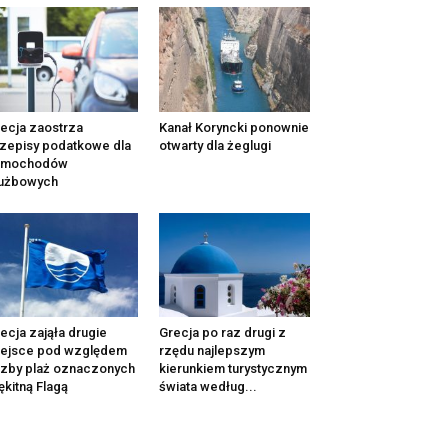
ecja zaostrza
Kanał Koryncki ponownie
zepisy podatkowe dla
otwarty dla żeglugi
amochodów
łużbowych
ecja zająła drugie
Grecja po raz drugi z
iejsce pod względem
rzędu najlepszym
czby plaż oznaczonych
kierunkiem turystycznym
ękitną Flagą
świata według...