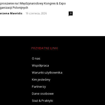
proszenie na I Międzynarodowy Kongres & Expo
ganizacji Polonijnych
rzena Mavridis
-
19 czerwca, 2026
0
PRZYDATNE LINKI
O nas
Współpraca
Warunki użytkownika
Kim jesteśmy
Partnerzy
Dane osobowe
Staż & Praktyki