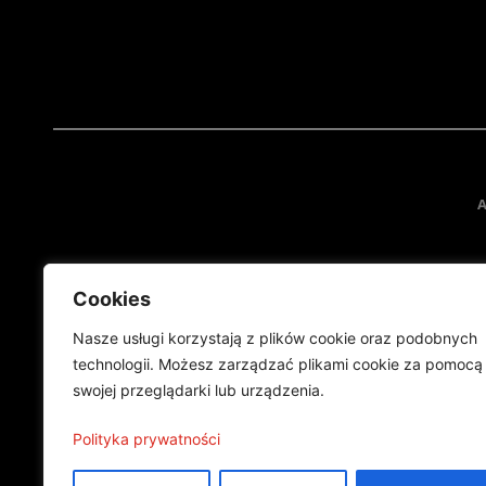
A
Cookies
Nasze usługi korzystają z plików cookie oraz podobnych
technologii. Możesz zarządzać plikami cookie za pomocą
swojej przeglądarki lub urządzenia.
Projekt finansowany przez Ministe
Publikacja wyraża jedynie
Polityka prywatności
©2024 Wszelkie prawa zastrzeżone |
Polityka prywatności