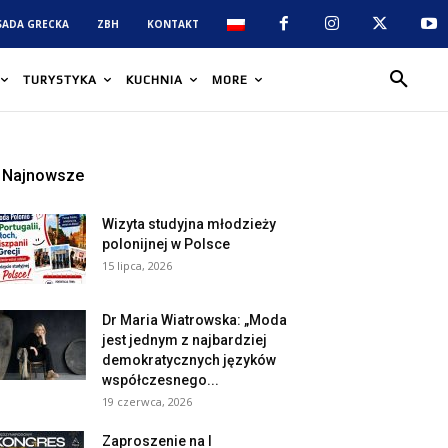
SADA GRECKA
ZBH
KONTAKT
TURYSTYKA
KUCHNIA
MORE
Najnowsze
Wizyta studyjna młodzieży
polonijnej w Polsce
15 lipca, 2026
Dr Maria Wiatrowska: „Moda
jest jednym z najbardziej
demokratycznych języków
współczesnego...
19 czerwca, 2026
Zaproszenie na I