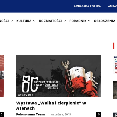
AMBASADA POLSKA
AMBA
NOŚCI
KULTURA
ROZMAITOŚCI
PORADNIK
OGŁOSZENIA
Wydarzenia
Wystawa „Walka i cierpienie” w
Atenach
Polonorama Team
-
1 września, 2019
0
0