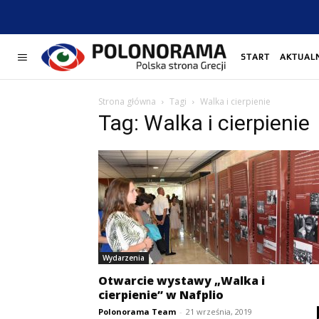
START
AKTUAL
Strona główna
Tagi
Walka i cierpienie
Tag: Walka i cierpienie
Wydarzenia
Otwarcie wystawy „Walka i
cierpienie” w Nafplio
Polonorama Team
-
21 września, 2019