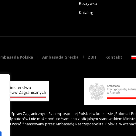
Rozrywka
Katalog
mbasada Polska
Ambasada Grecka
ZBH
Kontakt
rstwo Spraw Zagranicznych Rzeczypospolitej Polskiej w konkursie „Polonia i Po
 poglądy autorów i nie może być utożsamiana z oficjalnym stanowiskiem Minist
Projekt współfinansowany przez Ambasadę Rzeczypospolitej Polskiej w Atenac