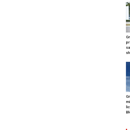
Gr
pr
s
s
Gr
m
li
Bł