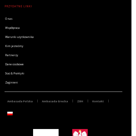
PRZYDATNE LINKI
O nas
Współpraca
Warunki użytkownika
Kim jesteśmy
Partnerzy
Dane osobowe
Staż & Praktyki
Zaginieni
Ambasada Polska
Ambasada Grecka
ZBH
Kontakt