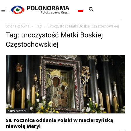
Strona główna
Tagi
Uroczystość Matki Boskiej Częstochowskiej
Tag: uroczystość Matki Boskiej
Częstochowskiej
Karty historii
50. rocznica oddania Polski w macierzyńską
niewolę Maryi