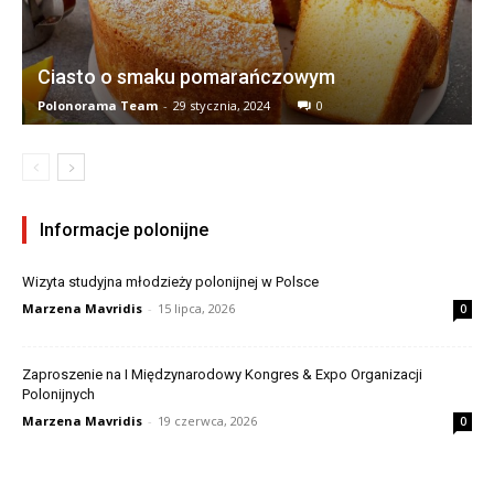
Ciasto o smaku pomarańczowym
Polonorama Team
-
29 stycznia, 2024
0
Informacje polonijne
Wizyta studyjna młodzieży polonijnej w Polsce
Marzena Mavridis
-
15 lipca, 2026
0
Zaproszenie na I Międzynarodowy Kongres & Expo Organizacji
Polonijnych
Marzena Mavridis
-
19 czerwca, 2026
0