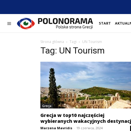
START
AKTUAL
Strona główna
Tagi
UN Tourism
Tag: UN Tourism
Grecja
Grecja w top10 najczęściej
wybieranych wakacyjnych destynacj
Marzena Mavridis
-
19 czerwca, 2024