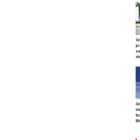
Gr
pr
s
s
Gr
m
li
Bł