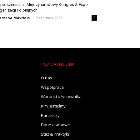
proszenie na I Międzynarodowy Kongres & Expo
ganizacji Polonijnych
rzena Mavridis
-
19 czerwca, 2026
0
PRZYDATNE LINKI
O nas
Współpraca
Warunki użytkownika
Kim jesteśmy
Partnerzy
Dane osobowe
Staż & Praktyki