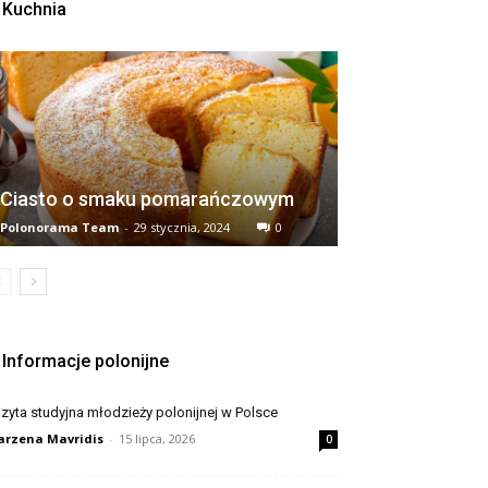
Kuchnia
Ciasto o smaku pomarańczowym
Polonorama Team
-
29 stycznia, 2024
0
Informacje polonijne
zyta studyjna młodzieży polonijnej w Polsce
rzena Mavridis
-
15 lipca, 2026
0