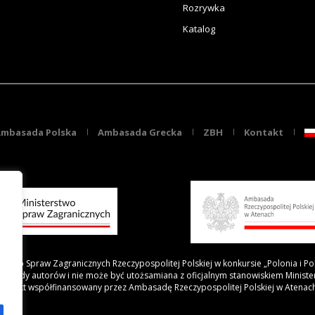
Rozrywka
Katalog
mbasada Polska
Ambasada Grecka
ZBH
Kontakt
rstwo Spraw Zagranicznych Rzeczypospolitej Polskiej w konkursie „Polonia i Po
 poglądy autorów i nie może być utożsamiana z oficjalnym stanowiskiem Minist
Projekt współfinansowany przez Ambasadę Rzeczypospolitej Polskiej w Atenac