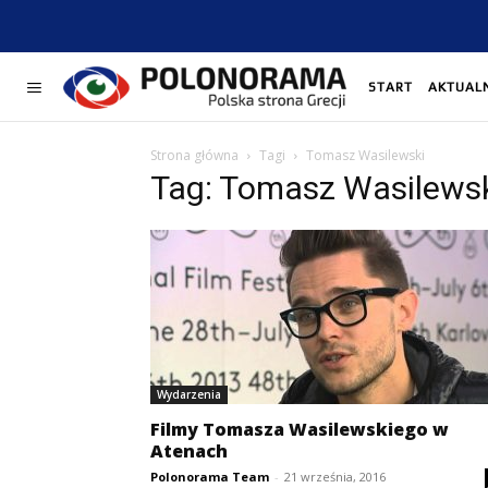
START
AKTUAL
Strona główna
Tagi
Tomasz Wasilewski
Tag: Tomasz Wasilews
Wydarzenia
Filmy Tomasza Wasilewskiego w
Atenach
Polonorama Team
-
21 września, 2016