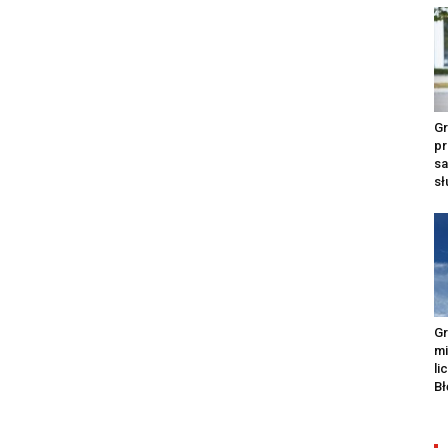
Gr
pr
s
s
Gr
m
li
Bł