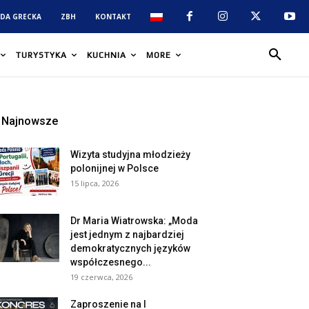
DA GRECKA
ZBH
KONTAKT
TURYSTYKA
KUCHNIA
MORE
Najnowsze
Wizyta studyjna młodzieży
polonijnej w Polsce
15 lipca, 2026
Dr Maria Wiatrowska: „Moda
jest jednym z najbardziej
demokratycznych języków
współczesnego...
19 czerwca, 2026
Zaproszenie na I