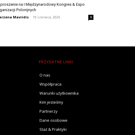
proszenie na I Międzynarodowy Kongres & Expo
ganizacji Polonijnych
rzena Mavridis
-
19 czerwca, 2026
0
PRZYDATNE LINKI
O nas
Współpraca
Warunki użytkownika
Kim jesteśmy
Partnerzy
Dane osobowe
Staż & Praktyki