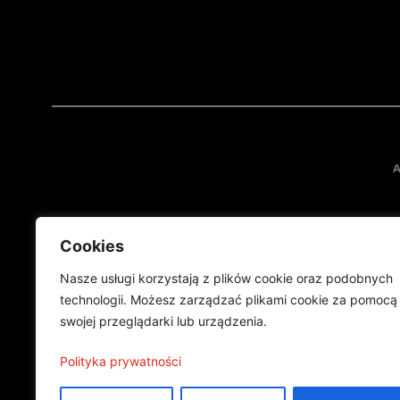
A
Cookies
Nasze usługi korzystają z plików cookie oraz podobnych
technologii. Możesz zarządzać plikami cookie za pomocą
swojej przeglądarki lub urządzenia.
Projekt finansowany przez Ministe
Publikacja wyraża jedynie
Polityka prywatności
©2024 Wszelkie prawa zastrzeżone |
Polityka prywatności