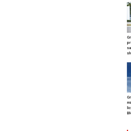
Gr
pr
s
s
Gr
m
li
Bł