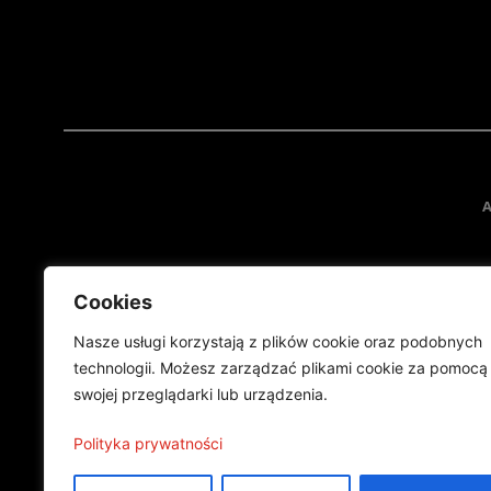
A
Cookies
Nasze usługi korzystają z plików cookie oraz podobnych
technologii. Możesz zarządzać plikami cookie za pomocą
swojej przeglądarki lub urządzenia.
Projekt finansowany przez Ministe
Publikacja wyraża jedynie
Polityka prywatności
©2024 Wszelkie prawa zastrzeżone |
Polityka prywatności