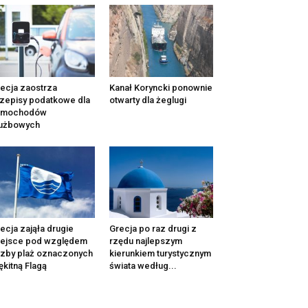
ecja zaostrza
Kanał Koryncki ponownie
zepisy podatkowe dla
otwarty dla żeglugi
amochodów
łużbowych
ecja zająła drugie
Grecja po raz drugi z
iejsce pod względem
rzędu najlepszym
czby plaż oznaczonych
kierunkiem turystycznym
ękitną Flagą
świata według...