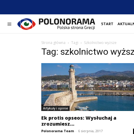
START
AKTUAL
Strona główna
Tagi
Szkolnictwo wyższe
Tag: szkolnictwo wyżs
Artykuły i opinie
Ek protis opseos: Wysłuchaj a
zrozumiesz…
Polonorama Team
-
6 sierpnia, 2017