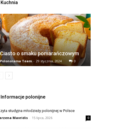
Kuchnia
Ciasto o smaku pomarańczowym
Polonorama Team
-
29 stycznia, 2024
0
Informacje polonijne
zyta studyjna młodzieży polonijnej w Polsce
rzena Mavridis
-
15 lipca, 2026
0