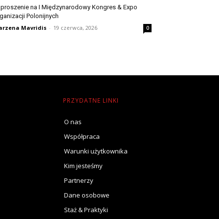
proszenie na I Międzynarodowy Kongres & Expo
ganizacji Polonijnych
rzena Mavridis
-
19 czerwca, 2026
0
PRZYDATNE LINKI
O nas
Współpraca
Warunki użytkownika
Kim jesteśmy
Partnerzy
Dane osobowe
Staż & Praktyki