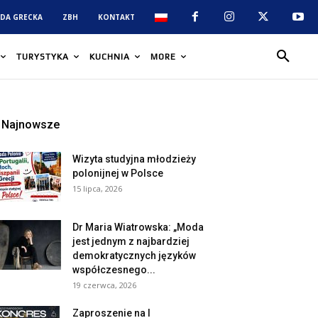
DA GRECKA
ZBH
KONTAKT
TURYSTYKA
KUCHNIA
MORE
Najnowsze
Wizyta studyjna młodzieży
polonijnej w Polsce
15 lipca, 2026
Dr Maria Wiatrowska: „Moda
jest jednym z najbardziej
demokratycznych języków
współczesnego...
19 czerwca, 2026
Zaproszenie na I