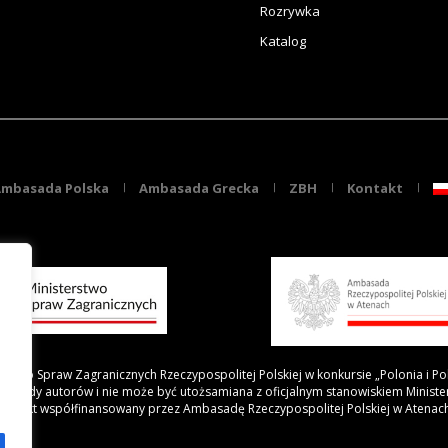
Rozrywka
Katalog
mbasada Polska
Ambasada Grecka
ZBH
Kontakt
rstwo Spraw Zagranicznych Rzeczypospolitej Polskiej w konkursie „Polonia i Po
 poglądy autorów i nie może być utożsamiana z oficjalnym stanowiskiem Minist
Projekt współfinansowany przez Ambasadę Rzeczypospolitej Polskiej w Atenac