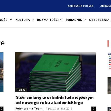
AMBASADA POLSKA
AMBASA
NOŚCI
KULTURA
ROZMAITOŚCI
PORADNIK
OGŁOSZENIA
ze
Polska
Duże zmiany w szkolnictwie wyższym
od nowego roku akademickiego
Polonorama Team
-
1 października, 2016
0
0