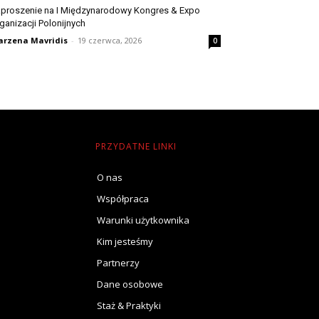
proszenie na I Międzynarodowy Kongres & Expo
ganizacji Polonijnych
rzena Mavridis
-
19 czerwca, 2026
0
PRZYDATNE LINKI
O nas
Współpraca
Warunki użytkownika
Kim jesteśmy
Partnerzy
Dane osobowe
Staż & Praktyki