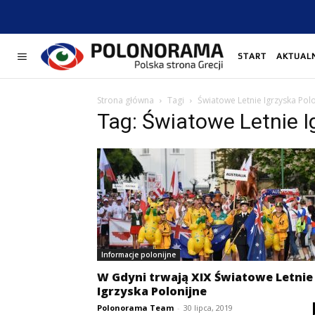
START
AKTUAL
Strona główna
Tagi
Światowe Letnie Igrzyska Pol
Tag: Światowe Letnie I
Informacje polonijne
W Gdyni trwają XIX Światowe Letnie
Igrzyska Polonijne
Polonorama Team
-
30 lipca, 2019