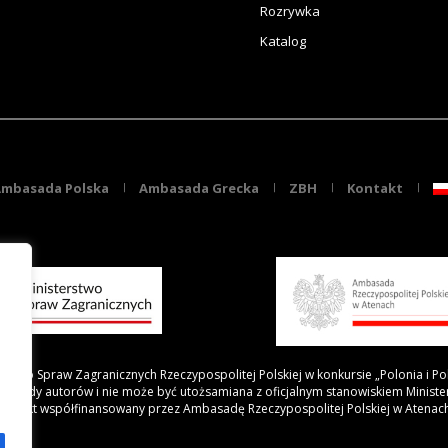
Rozrywka
Katalog
mbasada Polska
Ambasada Grecka
ZBH
Kontakt
rstwo Spraw Zagranicznych Rzeczypospolitej Polskiej w konkursie „Polonia i Po
 poglądy autorów i nie może być utożsamiana z oficjalnym stanowiskiem Minist
Projekt współfinansowany przez Ambasadę Rzeczypospolitej Polskiej w Atenac