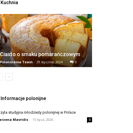
Kuchnia
Ciasto o smaku pomarańczowym
Polonorama Team
-
29 stycznia, 2024
0
Informacje polonijne
zyta studyjna młodzieży polonijnej w Polsce
rzena Mavridis
-
15 lipca, 2026
0