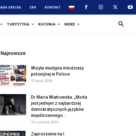
SADA GRECKA
ZBH
KONTAKT
TURYSTYKA
KUCHNIA
MORE
Najnowsze
Wizyta studyjna młodzieży
polonijnej w Polsce
15 lipca, 2026
Dr Maria Wiatrowska: „Moda
jest jednym z najbardziej
demokratycznych języków
współczesnego...
19 czerwca, 2026
Zaproszenie na I