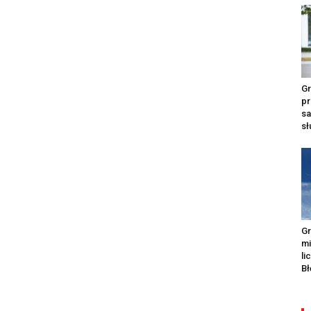
Gr
pr
s
s
Gr
m
li
Bł