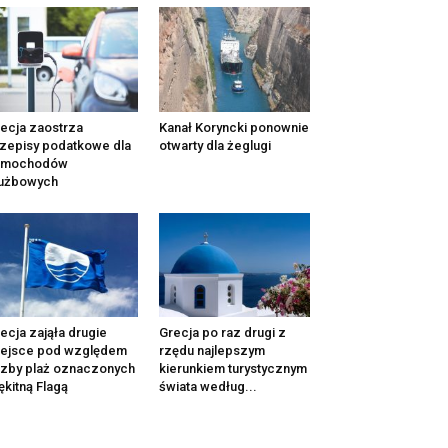
ecja zaostrza
Kanał Koryncki ponownie
zepisy podatkowe dla
otwarty dla żeglugi
amochodów
łużbowych
ecja zająła drugie
Grecja po raz drugi z
iejsce pod względem
rzędu najlepszym
czby plaż oznaczonych
kierunkiem turystycznym
ękitną Flagą
świata według...