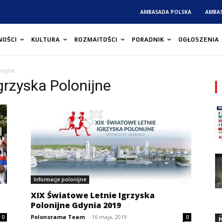
AMBASADA POLSKA
AMBA
NOŚCI
KULTURA
ROZMAITOŚCI
PORADNIK
OGŁOSZENIA
onijne
grzyska Polonijne
Informacje polonijne
XIX Światowe Letnie Igrzyska
Polonijne Gdynia 2019
Polonorama Team
-
16 maja, 2019
0
0