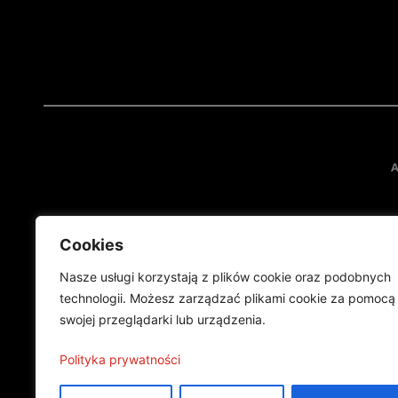
A
Cookies
Nasze usługi korzystają z plików cookie oraz podobnych
technologii. Możesz zarządzać plikami cookie za pomocą
swojej przeglądarki lub urządzenia.
Projekt finansowany przez Ministe
Publikacja wyraża jedynie
Polityka prywatności
©2024 Wszelkie prawa zastrzeżone |
Polityka prywatności