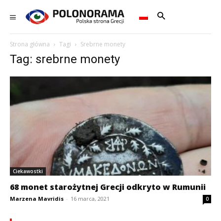
Strona główna
Tagi
Srebrne monety
Tag: srebrne monety
Ciekawostki
68 monet starożytnej Grecji odkryto w Rumunii
Marzena Mavridis
-
16 marca, 2021
0