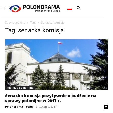
Strona główna
Tagi
Senacka komisja
Tag: senacka komisja
Informacje polonijne
Senacka komisja pozytywnie o budżecie na
sprawy polonijne w 2017 r.
Polonorama Team
-
9 stycznia, 2017
0