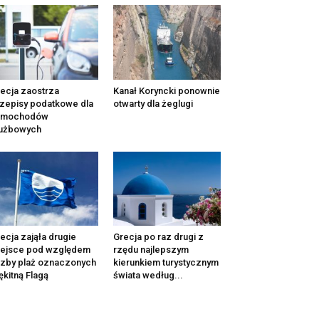
ecja zaostrza
Kanał Koryncki ponownie
zepisy podatkowe dla
otwarty dla żeglugi
amochodów
łużbowych
ecja zająła drugie
Grecja po raz drugi z
iejsce pod względem
rzędu najlepszym
czby plaż oznaczonych
kierunkiem turystycznym
ękitną Flagą
świata według...