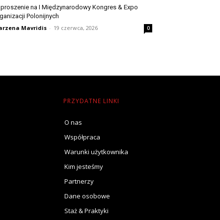
proszenie na I Międzynarodowy Kongres & Expo
ganizacji Polonijnych
rzena Mavridis
-
19 czerwca, 2026
0
PRZYDATNE LINKI
O nas
Współpraca
Warunki użytkownika
Kim jesteśmy
Partnerzy
Dane osobowe
Staż & Praktyki