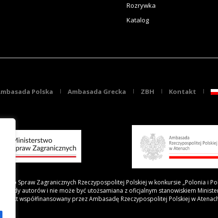
Rozrywka
Katalog
mbasada Polska
Ambasada Grecka
ZBH
Kontakt
rstwo Spraw Zagranicznych Rzeczypospolitej Polskiej w konkursie „Polonia i Po
 poglądy autorów i nie może być utożsamiana z oficjalnym stanowiskiem Minist
Projekt współfinansowany przez Ambasadę Rzeczypospolitej Polskiej w Atenac