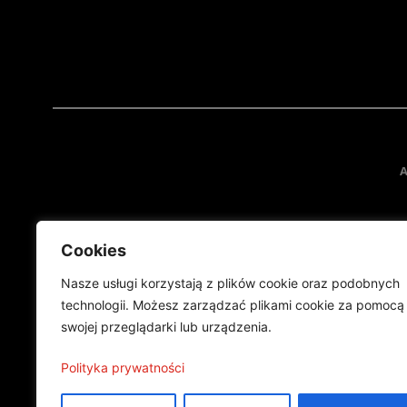
A
Cookies
Nasze usługi korzystają z plików cookie oraz podobnych
technologii. Możesz zarządzać plikami cookie za pomocą
swojej przeglądarki lub urządzenia.
Projekt finansowany przez Ministe
Publikacja wyraża jedynie
Polityka prywatności
©2024 Wszelkie prawa zastrzeżone |
Polityka prywatności