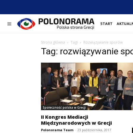
START
AKTUAL
Strona główna
Tagi
Rozwiązywanie sporów
Tag: rozwiązywanie sp
Społeczność polska w Grecji
II Kongres Mediacji
Międzynarodowych w Grecji
Polonorama Team
-
23 października, 2017