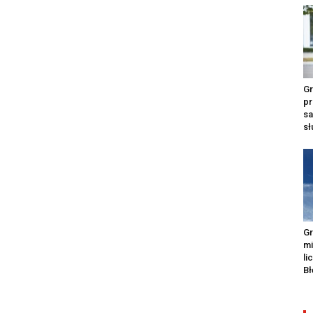
Gr
pr
s
s
Gr
m
li
Bł