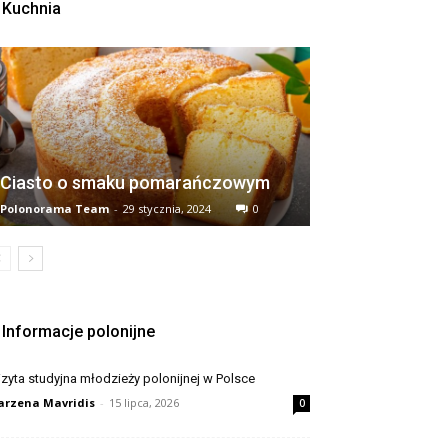
Kuchnia
Ciasto o smaku pomarańczowym
Polonorama Team
-
29 stycznia, 2024
0
Informacje polonijne
zyta studyjna młodzieży polonijnej w Polsce
rzena Mavridis
-
15 lipca, 2026
0