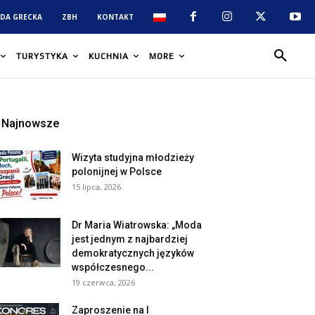
DA GRECKA
ZBH
KONTAKT
TURYSTYKA
KUCHNIA
MORE
Najnowsze
Wizyta studyjna młodzieży
polonijnej w Polsce
15 lipca, 2026
Dr Maria Wiatrowska: „Moda
jest jednym z najbardziej
demokratycznych języków
współczesnego...
19 czerwca, 2026
Zaproszenie na I