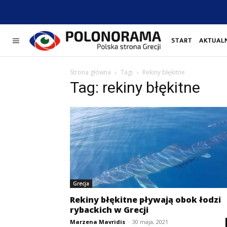
START
AKTUAL
Strona główna
Tagi
Rekiny błękitne
Tag: rekiny błękitne
Grecja
Rekiny błękitne pływają obok łodzi
rybackich w Grecji
Marzena Mavridis
-
30 maja, 2021