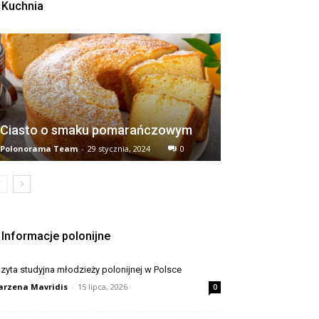
Kuchnia
Ciasto o smaku pomarańczowym
Polonorama Team
-
29 stycznia, 2024
0
Informacje polonijne
zyta studyjna młodzieży polonijnej w Polsce
rzena Mavridis
-
15 lipca, 2026
0