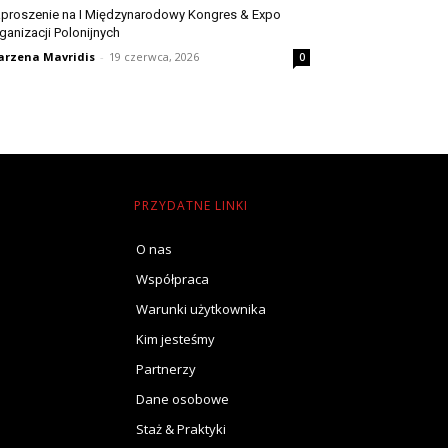
proszenie na I Międzynarodowy Kongres & Expo
ganizacji Polonijnych
rzena Mavridis
-
19 czerwca, 2026
0
PRZYDATNE LINKI
O nas
Współpraca
Warunki użytkownika
Kim jesteśmy
Partnerzy
Dane osobowe
Staż & Praktyki