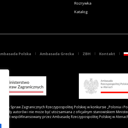
Rozrywka
Katalog
mbasada Polska
Ambasada Grecka
ZBH
Kontakt
rstwo Spraw Zagranicznych Rzeczypospolitej Polskiej w konkursie „Polonia i Po
 poglądy autorów i nie może być utożsamiana z oficjalnym stanowiskiem Minist
Projekt współfinansowany przez Ambasadę Rzeczypospolitej Polskiej w Atenac