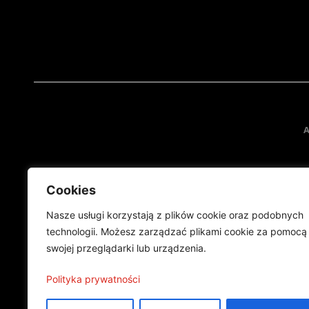
A
Cookies
Nasze usługi korzystają z plików cookie oraz podobnych
technologii. Możesz zarządzać plikami cookie za pomocą
swojej przeglądarki lub urządzenia.
Projekt finansowany przez Ministe
Publikacja wyraża jedynie
Polityka prywatności
©2024 Wszelkie prawa zastrzeżone |
Polityka prywatności