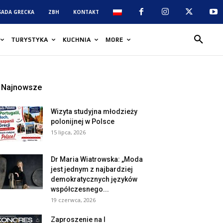
SADA GRECKA
ZBH
KONTAKT
TURYSTYKA
KUCHNIA
MORE
Najnowsze
Wizyta studyjna młodzieży
polonijnej w Polsce
15 lipca, 2026
Dr Maria Wiatrowska: „Moda
jest jednym z najbardziej
demokratycznych języków
współczesnego...
19 czerwca, 2026
Zaproszenie na I