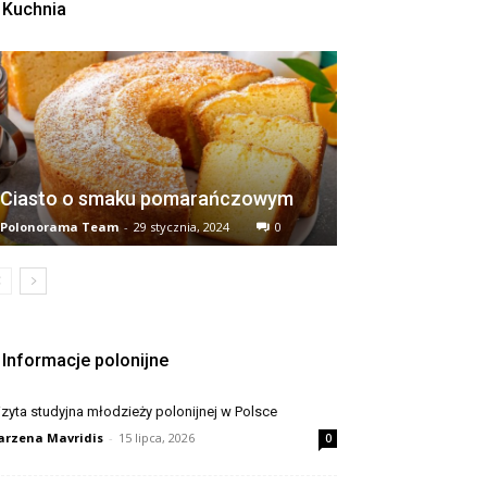
Kuchnia
Ciasto o smaku pomarańczowym
Polonorama Team
-
29 stycznia, 2024
0
Informacje polonijne
zyta studyjna młodzieży polonijnej w Polsce
rzena Mavridis
-
15 lipca, 2026
0