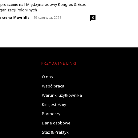
proszenie na I Międzynarodowy Kongres & Expo
ganizacji Polonijnych
rzena Mavridis
-
19 czerwca, 2026
0
PRZYDATNE LINKI
O nas
Współpraca
Warunki użytkownika
Kim jesteśmy
Partnerzy
Dane osobowe
Staż & Praktyki