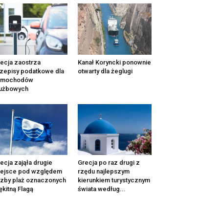
ecja zaostrza
Kanał Koryncki ponownie
zepisy podatkowe dla
otwarty dla żeglugi
amochodów
łużbowych
ecja zająła drugie
Grecja po raz drugi z
iejsce pod względem
rzędu najlepszym
czby plaż oznaczonych
kierunkiem turystycznym
ękitną Flagą
świata według...