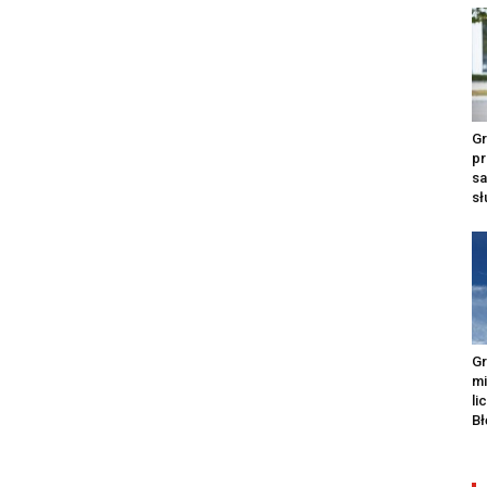
Gr
pr
s
s
Gr
m
li
Bł