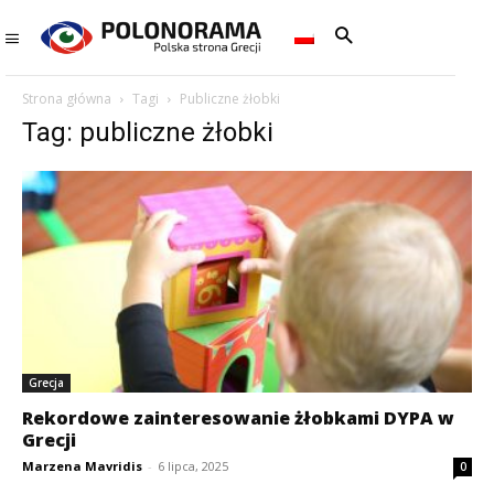
Strona główna
Tagi
Publiczne żłobki
Tag: publiczne żłobki
Grecja
Rekordowe zainteresowanie żłobkami DYPA w
Grecji
Marzena Mavridis
-
6 lipca, 2025
0