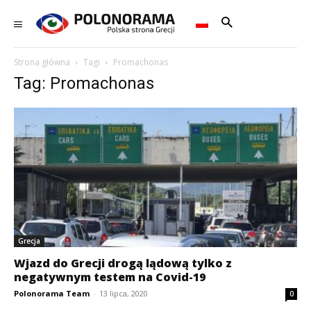
Strona główna
Tagi
Promachonas
Tag: Promachonas
Grecja
Wjazd do Grecji drogą lądową tylko z
negatywnym testem na Covid-19
Polonorama Team
-
13 lipca, 2020
0