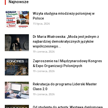
Najnowsze
Wizyta studyjna młodzieży polonijnej w
Polsce
15 lipca, 2026
Dr Maria Wiatrowska: „Moda jest jednym z
najbardziej demokratycznych języków
współczesnego...
19 czerwca, 2026
Zaproszenie na I Międzynarodowy Kongres
& Expo Organizacji Polonijnych
19 czerwca, 2026
Rekrutacja do programu Liderski Master
Class 2.0
19 czerwca, 2026
Od studenta do artysty. Wystawa dyplomowa