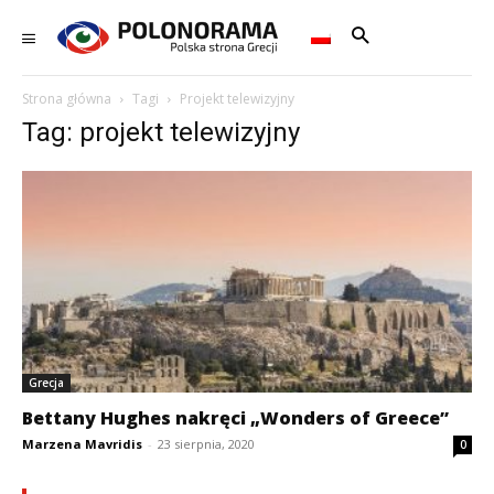
Strona główna
Tagi
Projekt telewizyjny
Tag: projekt telewizyjny
Grecja
Bettany Hughes nakręci „Wonders of Greece”
Marzena Mavridis
-
23 sierpnia, 2020
0