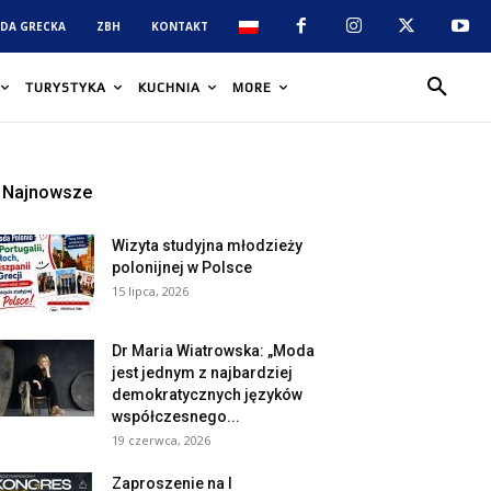
DA GRECKA
ZBH
KONTAKT
TURYSTYKA
KUCHNIA
MORE
Najnowsze
Wizyta studyjna młodzieży
polonijnej w Polsce
15 lipca, 2026
Dr Maria Wiatrowska: „Moda
jest jednym z najbardziej
demokratycznych języków
współczesnego...
19 czerwca, 2026
Zaproszenie na I