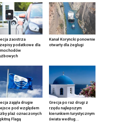
ecja zaostrza
Kanał Koryncki ponownie
zepisy podatkowe dla
otwarty dla żeglugi
amochodów
łużbowych
ecja zająła drugie
Grecja po raz drugi z
iejsce pod względem
rzędu najlepszym
czby plaż oznaczonych
kierunkiem turystycznym
ękitną Flagą
świata według...