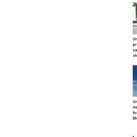
Gr
pr
s
s
Gr
m
li
Bł