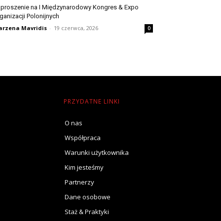
proszenie na I Międzynarodowy Kongres & Expo
ganizacji Polonijnych
rzena Mavridis
-
19 czerwca, 2026
0
PRZYDATNE LINKI
O nas
Współpraca
Warunki użytkownika
Kim jesteśmy
Partnerzy
Dane osobowe
Staż & Praktyki