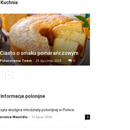
Kuchnia
Ciasto o smaku pomarańczowym
Polonorama Team
-
29 stycznia, 2024
0
Informacje polonijne
zyta studyjna młodzieży polonijnej w Polsce
rzena Mavridis
-
15 lipca, 2026
0