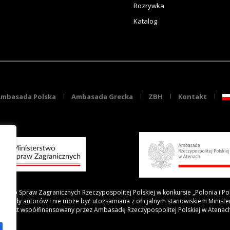
Rozrywka
Katalog
mbasada Polska
Ambasada Grecka
ZBH
Kontakt
rstwo Spraw Zagranicznych Rzeczypospolitej Polskiej w konkursie „Polonia i Po
 poglądy autorów i nie może być utożsamiana z oficjalnym stanowiskiem Minist
Projekt współfinansowany przez Ambasadę Rzeczypospolitej Polskiej w Atenac