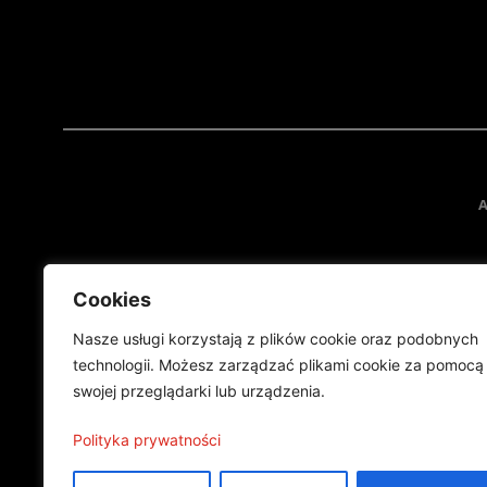
A
Cookies
Nasze usługi korzystają z plików cookie oraz podobnych
technologii. Możesz zarządzać plikami cookie za pomocą
swojej przeglądarki lub urządzenia.
Projekt finansowany przez Ministe
Publikacja wyraża jedynie
Polityka prywatności
©2024 Wszelkie prawa zastrzeżone |
Polityka prywatności