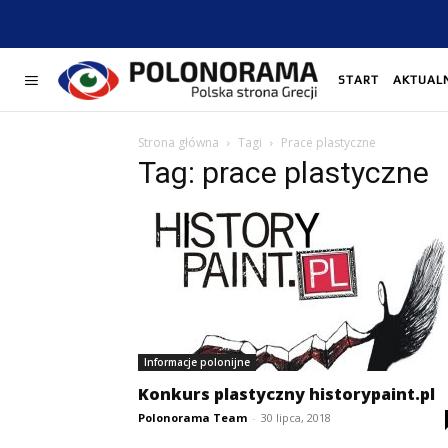
START
AKTUAL
Strona główna
Tagi
Prace plastyczne
Tag: prace plastyczne
Informacje polonijne
Konkurs plastyczny historypaint.pl
Polonorama Team
-
30 lipca, 2018