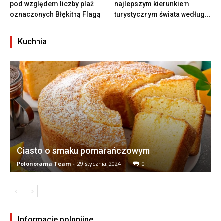
pod względem liczby plaż
najlepszym kierunkiem
oznaczonych Błękitną Flagą
turystycznym świata według...
Kuchnia
Ciasto o smaku pomarańczowym
Polonorama Team
-
29 stycznia, 2024
0
Informacje polonijne