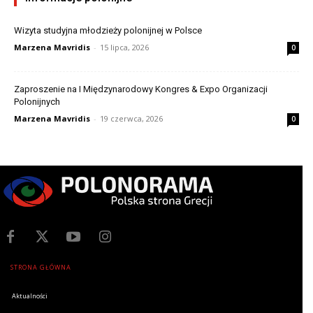
Wizyta studyjna młodzieży polonijnej w Polsce
Marzena Mavridis
-
15 lipca, 2026
0
Zaproszenie na I Międzynarodowy Kongres & Expo Organizacji
Polonijnych
Marzena Mavridis
-
19 czerwca, 2026
0
STRONA GŁÓWNA
Aktualności