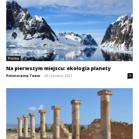
Polska
Na pierwszym miejscu: ekologia planety
Polonorama Team
-
28 czerwca, 2021
0