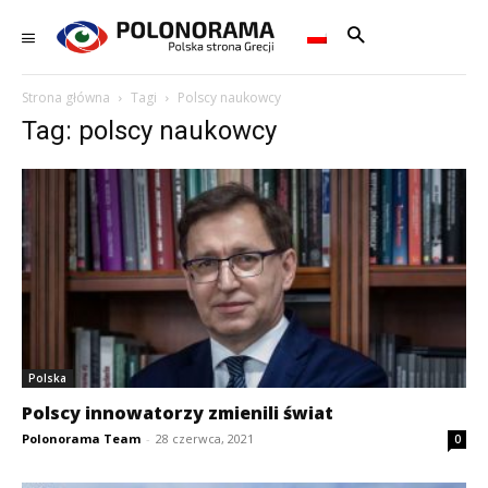
Strona główna
Tagi
Polscy naukowcy
Tag: polscy naukowcy
Polska
Polscy innowatorzy zmienili świat
Polonorama Team
-
28 czerwca, 2021
0