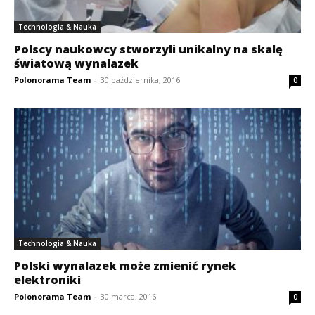
Technologia & Nauka
Polscy naukowcy stworzyli unikalny na skalę
światową wynalazek
Polonorama Team
-
30 października, 2016
0
Technologia & Nauka
Polski wynalazek może zmienić rynek
elektroniki
Polonorama Team
-
30 marca, 2016
0