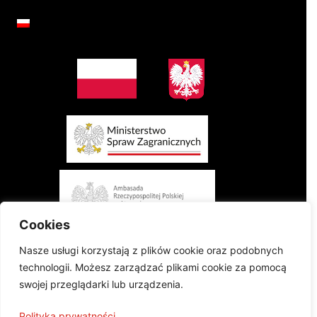
Cookies
Nasze usługi korzystają z plików cookie oraz podobnych
technologii. Możesz zarządzać plikami cookie za pomocą
swojej przeglądarki lub urządzenia.
Projekt finansowany przez Ministerstwo Spraw Zagranicznych Rzeczypospolitej
Polityka prywatności