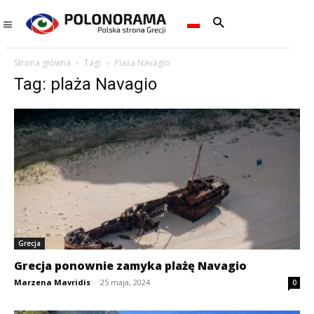
Strona główna
Tagi
Plaża Navagio
Tag: plaża Navagio
Grecja
Grecja ponownie zamyka plażę Navagio
Marzena Mavridis
-
25 maja, 2024
0