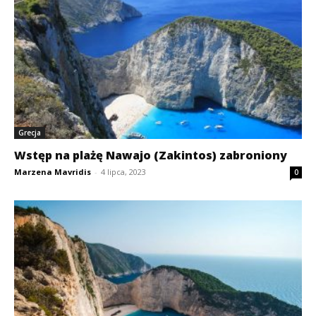
Grecja
Wstęp na plażę Nawajo (Zakintos) zabroniony
Marzena Mavridis
-
4 lipca, 2023
0