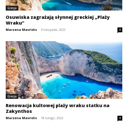
Grecja
Osuwiska zagrażają słynnej greckiej „Plaży
Wraku”
Marzena Mavridis
-
4 listopada, 2022
0
Grecja
Renowacja kultowej plaży wraku statku na
Zakynthos
Marzena Mavridis
-
18 lutego, 2022
0