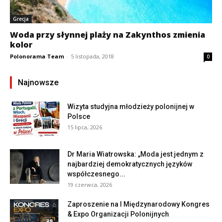
Grecja
Woda przy słynnej plaży na Zakynthos zmienia
kolor
Polonorama Team
-
5 listopada, 2018
0
Najnowsze
Wizyta studyjna młodzieży polonijnej w
Polsce
15 lipca, 2026
Dr Maria Wiatrowska: „Moda jest jednym z
najbardziej demokratycznych języków
współczesnego...
19 czerwca, 2026
Zaproszenie na I Międzynarodowy Kongres
& Expo Organizacji Polonijnych