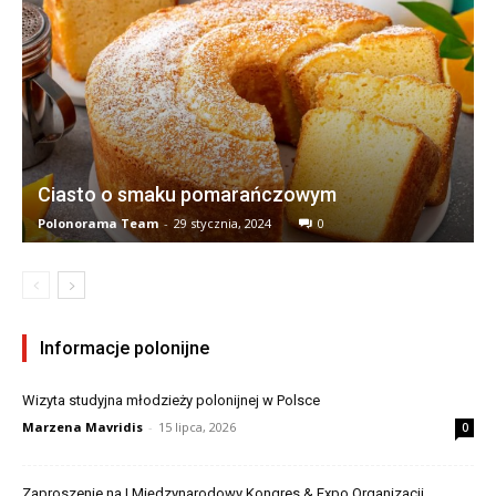
Ciasto o smaku pomarańczowym
Polonorama Team
-
29 stycznia, 2024
0
Informacje polonijne
Wizyta studyjna młodzieży polonijnej w Polsce
Marzena Mavridis
-
15 lipca, 2026
0
Zaproszenie na I Międzynarodowy Kongres & Expo Organizacji