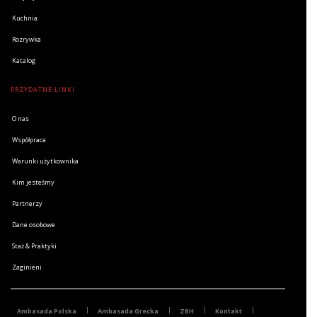
Kuchnia
Rozrywka
Katalog
PRZYDATNE LINKI
O nas
Współpraca
Warunki użytkownika
Kim jesteśmy
Partnerzy
Dane osobowe
Staż & Praktyki
Zaginieni
Ambasada Polska
Ambasada Grecka
ZBH
Kontakt