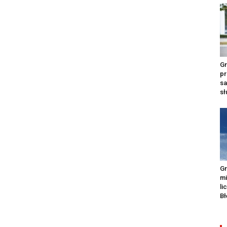
Gr
pr
s
s
Gr
m
li
Bł