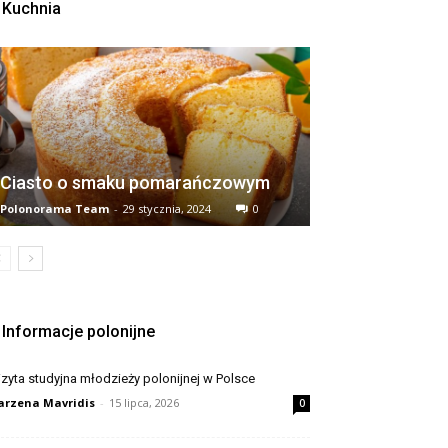
Kuchnia
Ciasto o smaku pomarańczowym
Polonorama Team
-
29 stycznia, 2024
0
Informacje polonijne
zyta studyjna młodzieży polonijnej w Polsce
rzena Mavridis
-
15 lipca, 2026
0