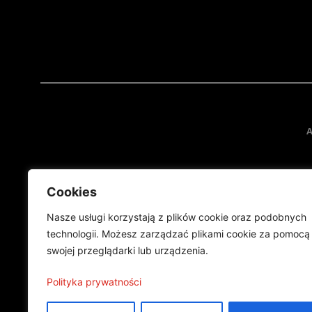
A
Cookies
Nasze usługi korzystają z plików cookie oraz podobnych
technologii. Możesz zarządzać plikami cookie za pomocą
swojej przeglądarki lub urządzenia.
Projekt finansowany przez Ministe
Publikacja wyraża jedynie
Polityka prywatności
©2024 Wszelkie prawa zastrzeżone |
Polityka prywatności