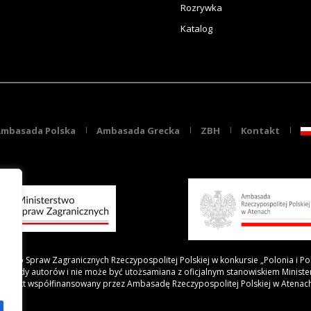
Rozrywka
Katalog
mbasada Polska
Ambasada Grecka
ZBH
Kontakt
rstwo Spraw Zagranicznych Rzeczypospolitej Polskiej w konkursie „Polonia i Po
 poglądy autorów i nie może być utożsamiana z oficjalnym stanowiskiem Minist
Projekt współfinansowany przez Ambasadę Rzeczypospolitej Polskiej w Atenac