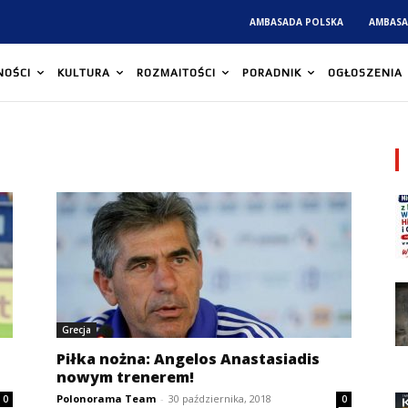
AMBASADA POLSKA
AMBASA
NOŚCI
KULTURA
ROZMAITOŚCI
PORADNIK
OGŁOSZENIA
Grecja
Piłka nożna: Angelos Anastasiadis
nowym trenerem!
Polonorama Team
-
30 października, 2018
0
0