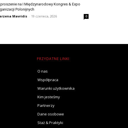
proszenie na I Międzynarodowy Kongres & Expo
ganizacji Polonijnych
rzena Mavridis
-
19 czerwca, 2026
0
PRZYDATNE LINKI
O nas
Współpraca
Warunki użytkownika
Kim jesteśmy
Partnerzy
Dane osobowe
Staż & Praktyki