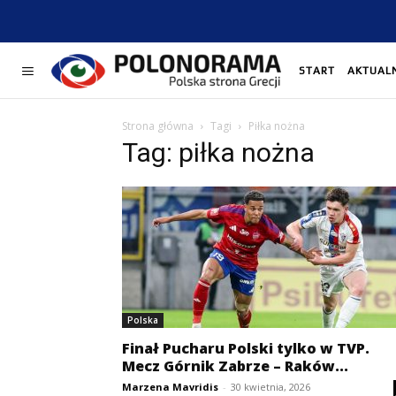
START
AKTUAL
Strona główna
Tagi
Piłka nożna
Tag: piłka nożna
Polska
Finał Pucharu Polski tylko w TVP.
Mecz Górnik Zabrze – Raków...
Marzena Mavridis
-
30 kwietnia, 2026