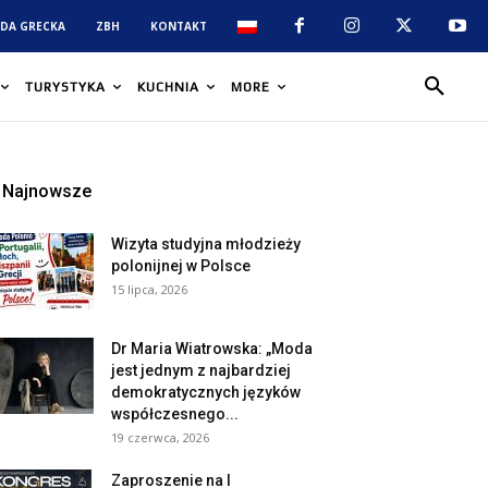
DA GRECKA
ZBH
KONTAKT
TURYSTYKA
KUCHNIA
MORE
Najnowsze
Wizyta studyjna młodzieży
polonijnej w Polsce
15 lipca, 2026
Dr Maria Wiatrowska: „Moda
jest jednym z najbardziej
demokratycznych języków
współczesnego...
19 czerwca, 2026
Zaproszenie na I