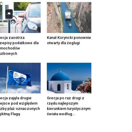
ecja zaostrza
Kanał Koryncki ponownie
zepisy podatkowe dla
otwarty dla żeglugi
amochodów
łużbowych
ecja zająła drugie
Grecja po raz drugi z
iejsce pod względem
rzędu najlepszym
czby plaż oznaczonych
kierunkiem turystycznym
ękitną Flagą
świata według...