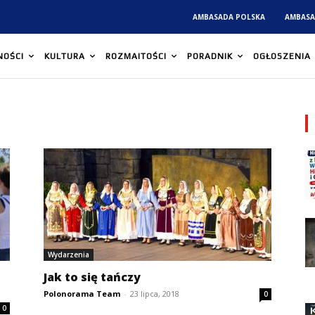
AMBASADA POLSKA
AMBASA
NOŚCI
KULTURA
ROZMAITOŚCI
PORADNIK
OGŁOSZENIA
Wydarzenia
Jak to się tańczy
Polonorama Team
-
23 lipca, 2018
0
0