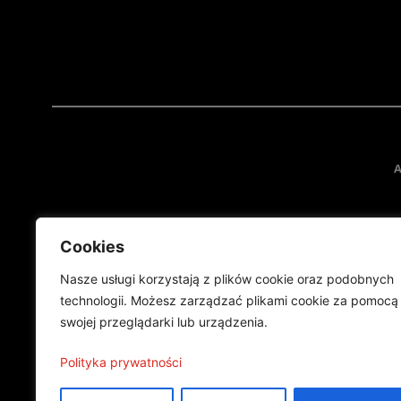
A
Cookies
Nasze usługi korzystają z plików cookie oraz podobnych
technologii. Możesz zarządzać plikami cookie za pomocą
swojej przeglądarki lub urządzenia.
Projekt finansowany przez Ministe
Publikacja wyraża jedynie
Polityka prywatności
©2024 Wszelkie prawa zastrzeżone |
Polityka prywatności