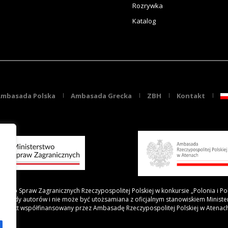
Rozrywka
Katalog
mbasada Polska
Ambasada Grecka
ZBH
Kontakt
rstwo Spraw Zagranicznych Rzeczypospolitej Polskiej w konkursie „Polonia i Po
 poglądy autorów i nie może być utożsamiana z oficjalnym stanowiskiem Minist
Projekt współfinansowany przez Ambasadę Rzeczypospolitej Polskiej w Atenac