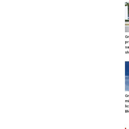
Gr
pr
s
s
Gr
m
li
Bł