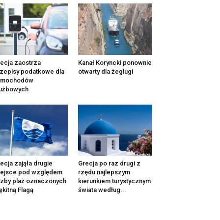
ecja zaostrza
Kanał Koryncki ponownie
zepisy podatkowe dla
otwarty dla żeglugi
amochodów
łużbowych
ecja zająła drugie
Grecja po raz drugi z
iejsce pod względem
rzędu najlepszym
czby plaż oznaczonych
kierunkiem turystycznym
ękitną Flagą
świata według...