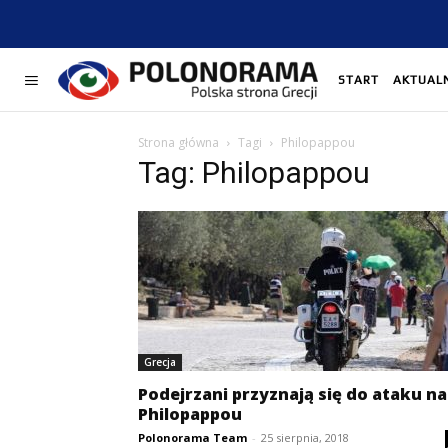
START
AKTUAL
Strona główna
Tagi
Philopappou
Tag: Philopappou
Grecja
Podejrzani przyznają się do ataku na
Philopappou
Polonorama Team
-
25 sierpnia, 2018