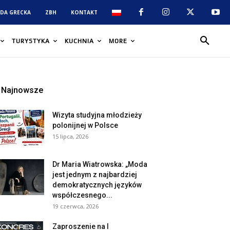
DA GRECKA
ZBH
KONTAKT
TURYSTYKA
KUCHNIA
MORE
Najnowsze
Wizyta studyjna młodzieży
polonijnej w Polsce
15 lipca, 2026
Dr Maria Wiatrowska: „Moda
jest jednym z najbardziej
demokratycznych języków
współczesnego...
19 czerwca, 2026
Zaproszenie na I