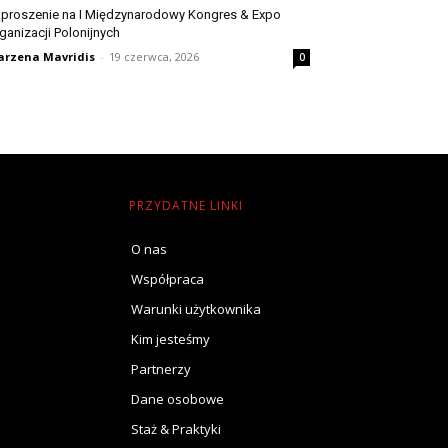
proszenie na I Międzynarodowy Kongres & Expo
ganizacji Polonijnych
rzena Mavridis
-
19 czerwca, 2026
0
PRZYDATNE LINKI
O nas
Współpraca
Warunki użytkownika
Kim jesteśmy
Partnerzy
Dane osobowe
Staż & Praktyki