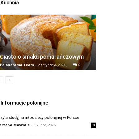
Kuchnia
Ciasto o smaku pomarańczowym
Polonorama Team
-
29 stycznia, 2024
0
Informacje polonijne
zyta studyjna młodzieży polonijnej w Polsce
rzena Mavridis
-
15 lipca, 2026
0