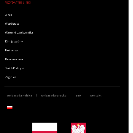
PRZYDATNE LINKI
O nas
Współpraca
Warunki użytkownika
Kim jesteśmy
Partnerzy
Dane osobowe
Staż & Praktyki
Zaginieni
Ambasada Polska
Ambasada Grecka
ZBH
Kontakt