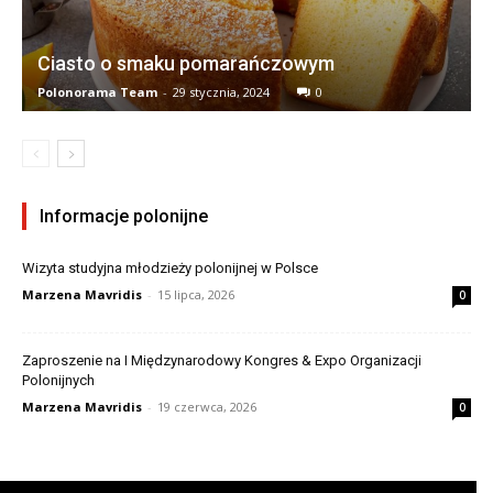
Ciasto o smaku pomarańczowym
Polonorama Team
-
29 stycznia, 2024
0
Informacje polonijne
Wizyta studyjna młodzieży polonijnej w Polsce
Marzena Mavridis
-
15 lipca, 2026
0
Zaproszenie na I Międzynarodowy Kongres & Expo Organizacji
Polonijnych
Marzena Mavridis
-
19 czerwca, 2026
0