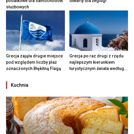
podatkowe dla samochodów
otwarty dla żeglugi
służbowych
Grecja zająła drugie miejsce
Grecja po raz drugi z rzędu
pod względem liczby plaż
najlepszym kierunkiem
oznaczonych Błękitną Flagą
turystycznym świata według...
Kuchnia