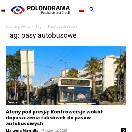
Strona główna
Tagi
Pasy autobusowe
Tag: pasy autobusowe
Grecja
Ateny pod presją: Kontrowersje wokół
dopuszczenia taksówek do pasów
autobusowych
Marzena Mavridis
-
7 kwietnia, 2025
0