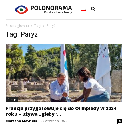
Strona główna
Tagi
Paryż
Tag: Paryż
Grecja
Francja przygotowuje się do Olimpiady w 2024
roku – używa „gleby”...
Marzena Mavridis
-
20 września, 2022
0