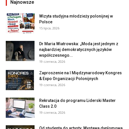
Najnowsze
Wizyta studyjna młodzieży polonijnej w
Polsce
15 lipca, 2026
Dr Maria Wiatrowska: „Moda jest jednym z
najbardziej demokratycznych języków
współczesnego...
19 czerwca, 2026
Zaproszenie na I Międzynarodowy Kongres
& Expo Organizacji Polonijnych
19 czerwca, 2026
Rekrutacja do programu Liderski Master
Class 2.0
19 czerwca, 2026
Od studenta do artysty. Wystawa dyplomowa