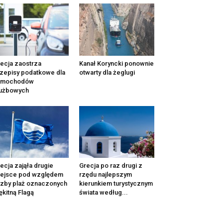
ecja zaostrza
Kanał Koryncki ponownie
zepisy podatkowe dla
otwarty dla żeglugi
amochodów
łużbowych
ecja zająła drugie
Grecja po raz drugi z
iejsce pod względem
rzędu najlepszym
czby plaż oznaczonych
kierunkiem turystycznym
ękitną Flagą
świata według...