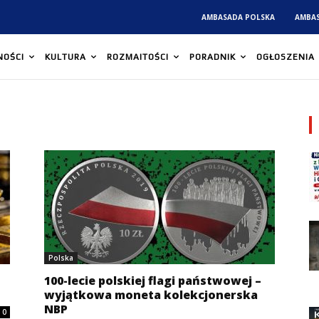
AMBASADA POLSKA
AMBA
NOŚCI
KULTURA
ROZMAITOŚCI
PORADNIK
OGŁOSZENIA
Polska
100-lecie polskiej flagi państwowej –
wyjątkowa moneta kolekcjonerska
NBP
0