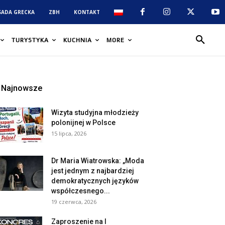
SADA GRECKA
ZBH
KONTAKT
TURYSTYKA
KUCHNIA
MORE
Najnowsze
Wizyta studyjna młodzieży
polonijnej w Polsce
15 lipca, 2026
Dr Maria Wiatrowska: „Moda
jest jednym z najbardziej
demokratycznych języków
współczesnego...
19 czerwca, 2026
Zaproszenie na I