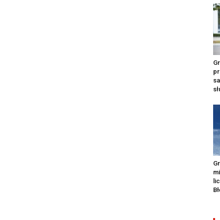
Gr
pr
s
s
Gr
m
li
Bł