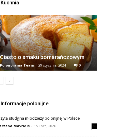
Kuchnia
Ciasto o smaku pomarańczowym
Polonorama Team
-
29 stycznia, 2024
0
Informacje polonijne
zyta studyjna młodzieży polonijnej w Polsce
rzena Mavridis
-
15 lipca, 2026
0