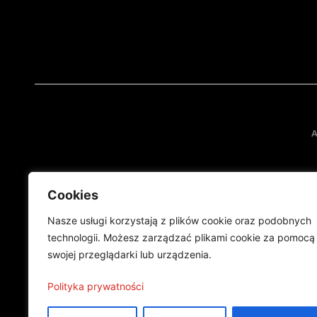
A
Cookies
Nasze usługi korzystają z plików cookie oraz podobnych
technologii. Możesz zarządzać plikami cookie za pomocą
swojej przeglądarki lub urządzenia.
Projekt finansowany przez Ministe
Publikacja wyraża jedynie
Polityka prywatności
©2024 Wszelkie prawa zastrzeżone |
Polityka prywatności