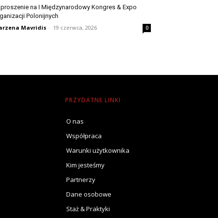
proszenie na I Międzynarodowy Kongres & Expo
ganizacji Polonijnych
rzena Mavridis
-
19 czerwca, 2026
0
PRZYDATNE LINKI
O nas
Współpraca
Warunki użytkownika
Kim jesteśmy
Partnerzy
Dane osobowe
Staż & Praktyki