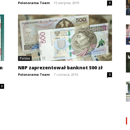
Polonorama Team
-
15 sierpnia, 2019
0
Polska
m
NBP zaprezentował banknot 500 zł
Polonorama Team
-
7 czerwca, 2016
0
0