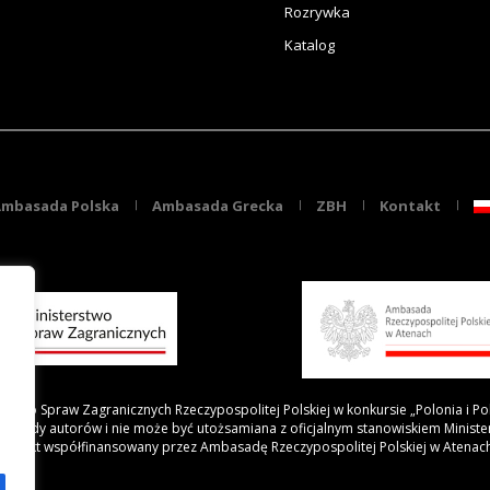
Rozrywka
Katalog
mbasada Polska
Ambasada Grecka
ZBH
Kontakt
rstwo Spraw Zagranicznych Rzeczypospolitej Polskiej w konkursie „Polonia i Po
 poglądy autorów i nie może być utożsamiana z oficjalnym stanowiskiem Minist
Projekt współfinansowany przez Ambasadę Rzeczypospolitej Polskiej w Atenac